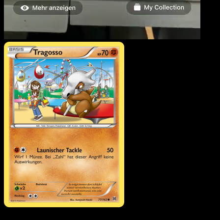
Tragosso
·
TURBOstart
#77