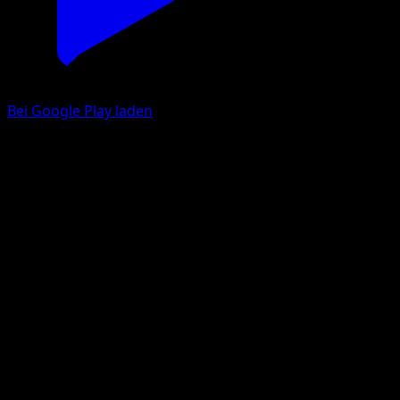
Bei Google Play laden
Tragosso
TURBOstart
XY
#77
Häufig
Sumiyoshi Kizuki
Pokémon
Basis