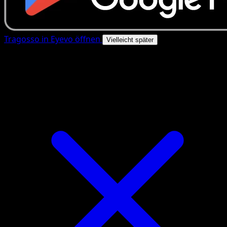
Tragosso in Eyevo öffnen
Vielleicht später
4.8★
|
50k+ Downloads
|
Kostenlos
Tragosso