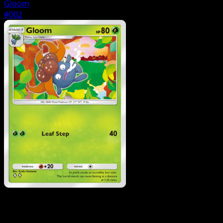
Gloom
#002
Pokemon
Basic
Oddish