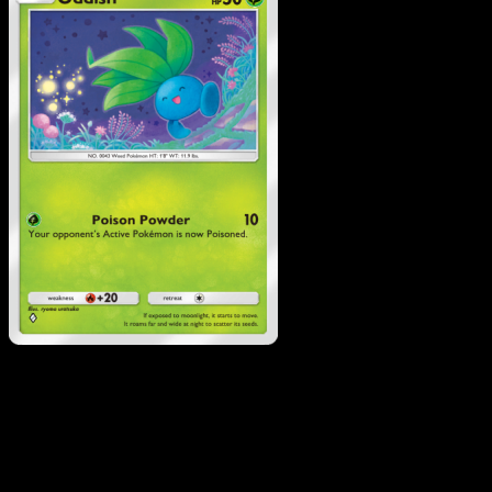
Oddish
·
Wisdom of Sea
and Sky
#001
Scarica Eyevo per scansionare carte all'istante 
seguire i prezzi.
Ottieni prezzi live, strumenti per la collezione e scansioni