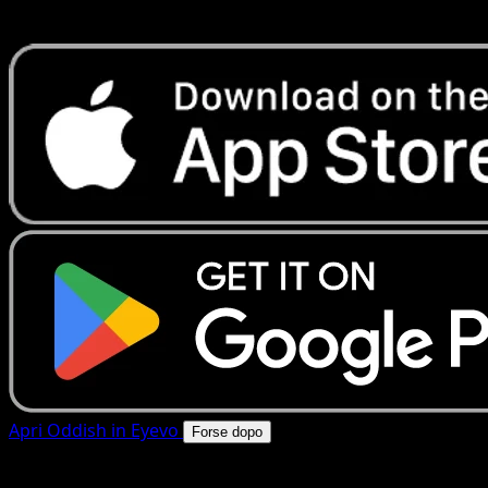
rapide. Apri questa carta nell'app o scarica ora.
Apri Oddish in Eyevo
Forse dopo
4.8★
|
50k+ download
|
Gratis