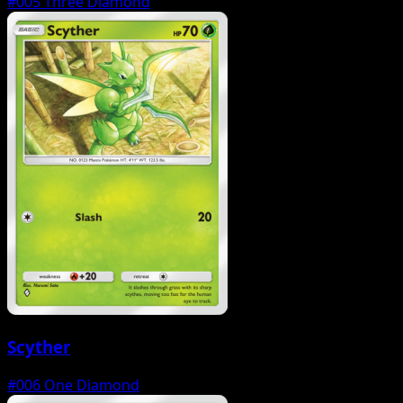
#005
Three Diamond
Scyther
#006
One Diamond