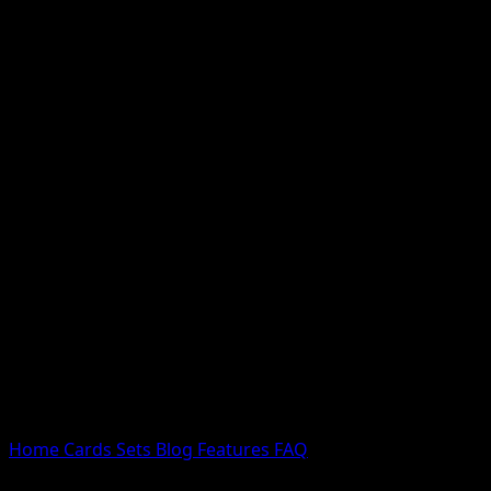
Nessun risultato
Prova con nomi Pokemon, nomi dei set o tipi di carta.
Lingua
Home
Cards
Sets
Blog
Features
FAQ