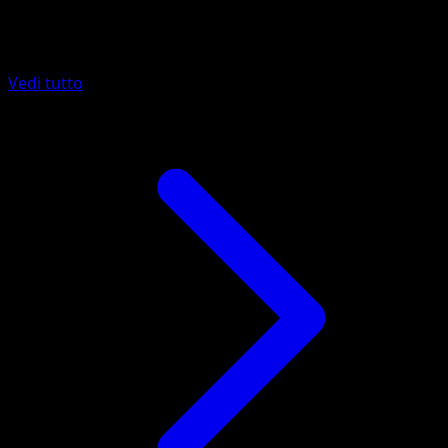
Altro da Wisdom of Sea and Sky
Vedi tutto