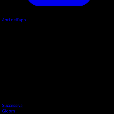
Apri nell'app
Poison Powder
G
10
Your opponent's Active Pokémon is now Poisoned.
Artista
ryoma uratsuka
HP
50
Ritirata
Debolezza
Fire +20
Successiva
Gloom