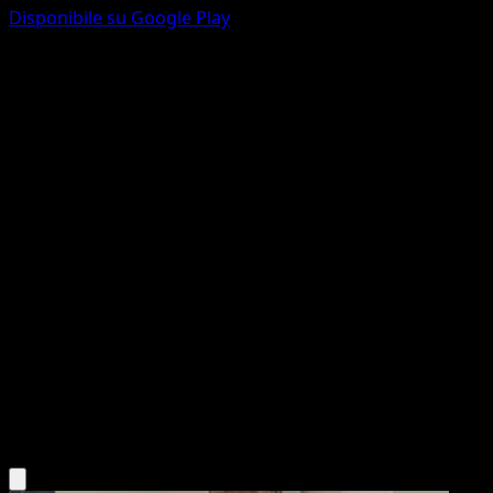
Disponibile su Google Play
Oddish
Wisdom of Sea and Sky
Pokémon TCG Pocket
#001
One Diamond
ryoma uratsuka
Pokemon
Basic
Grass
Scarica l'app Eyevo