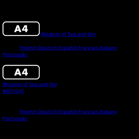
Wisdom of Sea and Sky
•
#001/241
•
One
Diamond
Lingua
English
Deutsch
Español
Français
Italiano
Português
Pokemon
Basic
Wisdom of Sea and Sky
#001/241
Rarità
One Diamond
Lingua
English
Deutsch
Español
Français
Italiano
Português