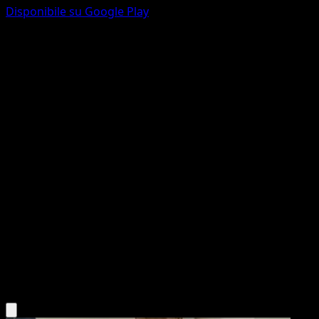
Disponibile su Google Play
Bellossom
Wisdom of Sea and Sky
Pokémon TCG Pocket
#163
One Star
Yuka Tanaka
Pokemon
Stage2
Grass
Scarica l'app Eyevo