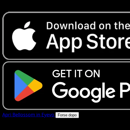
rapide. Apri questa carta nell'app o scarica ora.
Apri Bellossom in Eyevo
Forse dopo
4.8★
|
50k+ download
|
Gratis