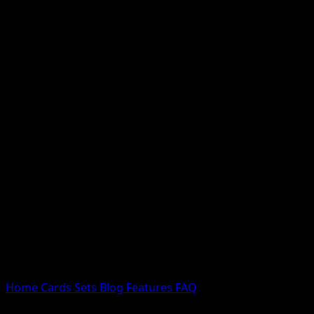
Nessun risultato
Prova con nomi Pokemon, nomi dei set o tipi di carta.
Lingua
Home
Cards
Sets
Blog
Features
FAQ