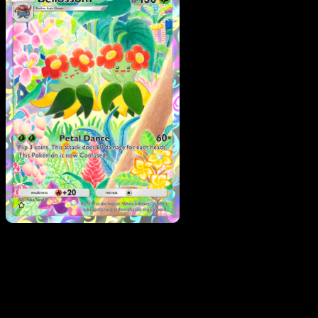
Bellossom
·
Wisdom of
Sea and Sky
#163
Scarica Eyevo per scansionare carte all'istante 
seguire i prezzi.
Ottieni prezzi live, strumenti per la collezione e scansioni