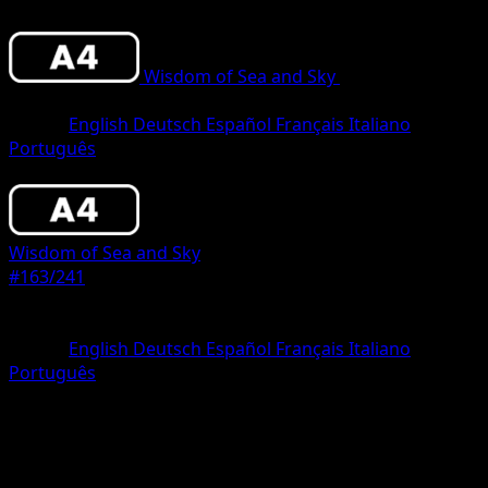
Wisdom of Sea and Sky
•
#163/241
•
One
Star
Lingua
English
Deutsch
Español
Français
Italiano
Português
Pokemon
Stage2
Wisdom of Sea and Sky
#163/241
Rarità
One Star
Lingua
English
Deutsch
Español
Français
Italiano
Português