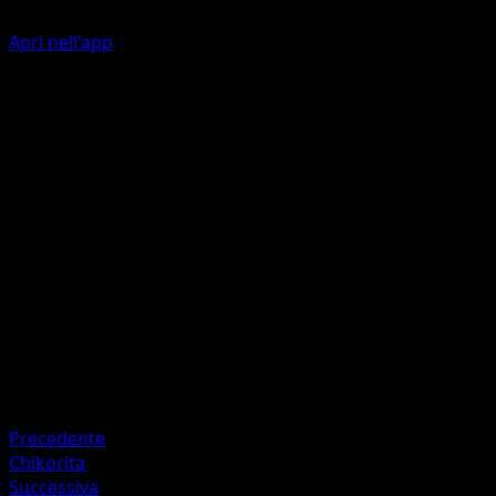
Apri nell'app
Petal Dance
G
G
60
Flip 3 coins. This attack does 60 damage for each heads.
This Pokémon is now Confused.
Artista
Yuka Tanaka
HP
130
Ritirata
Debolezza
Fire +20
Precedente
Chikorita
Successiva