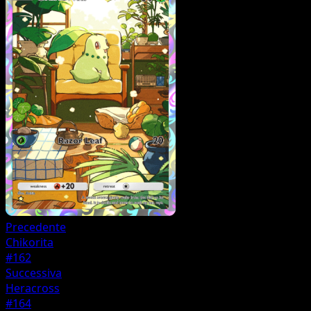
Precedente
Chikorita
#162
Successiva
Heracross
#164