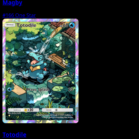
Magby
#166
One Star
Totodile