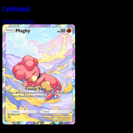
Cyndaquil
#165
One Star