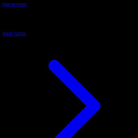
Heracross
Altro da Wisdom of Sea and Sky
Vedi tutto