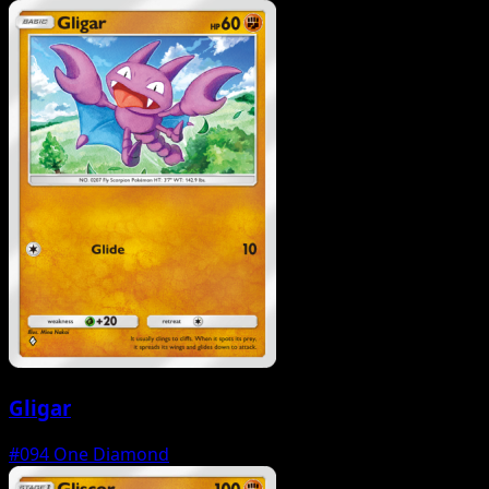
Gligar
#094
One Diamond