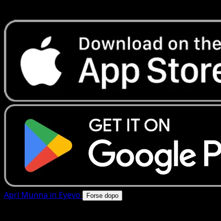
rapide. Apri questa carta nell'app o scarica ora.
Apri Munna in Eyevo
Forse dopo
4.8★
|
50k+ download
|
Gratis