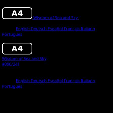
Wisdom of Sea and Sky
•
#090/241
•
One
Diamond
Lingua
English
Deutsch
Español
Français
Italiano
Português
Pokemon
Basic
Wisdom of Sea and Sky
#090/241
Rarità
One Diamond
Lingua
English
Deutsch
Español
Français
Italiano
Português