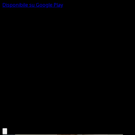
Disponibile su Google Play
Munna
Wisdom of Sea and Sky
Pokémon TCG Pocket
#090
One Diamond
miki kudo
Pokemon
Basic
Psychic
Scarica l'app Eyevo