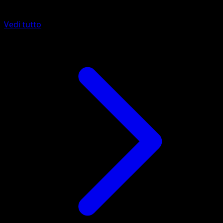
Altro da Wisdom of Sea and Sky
Vedi tutto