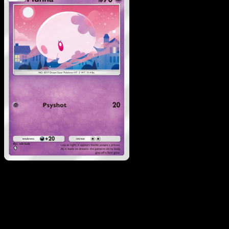
Munna
·
Wisdom of Sea
and Sky
#090
Scarica Eyevo per scansionare carte all'istante 
seguire i prezzi.
Ottieni prezzi live, strumenti per la collezione e scansioni