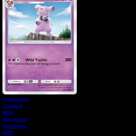
Precedente
Granbull
#089
Successiva
Musharna
#091