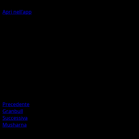
Apri nell'app
Psyshot
P
20
Artista
miki kudo
HP
70
Ritirata
Debolezza
Darkness +20
Precedente
Granbull
Successiva
Musharna