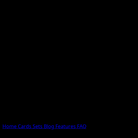
Nessun risultato
Prova con nomi Pokemon, nomi dei set o tipi di carta.
Lingua
Home
Cards
Sets
Blog
Features
FAQ