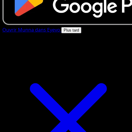
Ouvrir Munna dans Eyevo
Plus tard
4.8★
|
50k+ telechargements
|
Gratuit
Munna