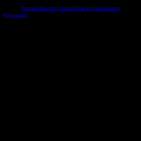
Un Diamant
Langue
English
Deutsch
Español
Français
Italiano
Português