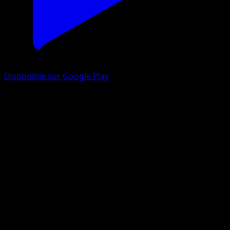
Disponible sur Google Play
Munna
Sagesse Entre Ciel et Mer
Jeu de Cartes à Collectionner Pokémon Pocket
#090
Un Diamant
miki kudo
Pokémon