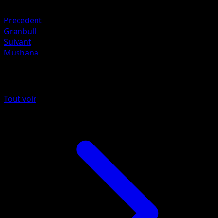
Obscurité +20
Precedent
Granbull
Suivant
Mushana
Plus de Sagesse Entre Ciel et Mer
Tout voir