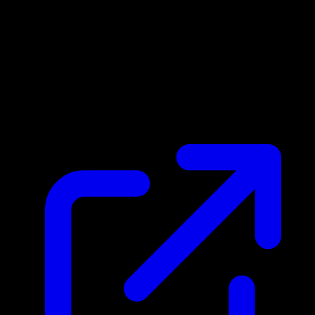
Prix du marche
N/A
Live