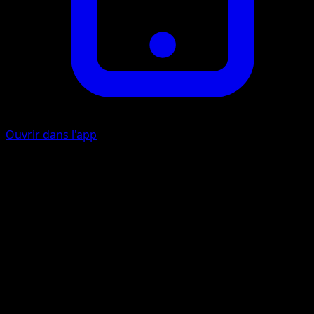
Ouvrir dans l'app
Piqûre Psy
P
20
Artiste
miki kudo
HP
70
Retraite
Faiblesse