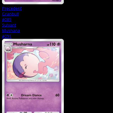
Precedent
Granbull
#089
Suivant
Mushana
#091