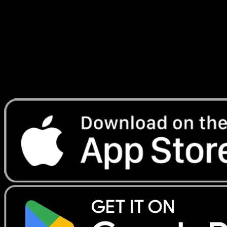
Ciel et Mer
#090
Telechargez Eyevo pour scanner les cartes
instantanement et suivre les prix.
Profitez de prix en direct, d'outils de collection et de scans
rapides. Ouvrez cette carte dans l'app ou telechargez
maintenant.