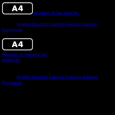
Wisdom of Sea and Sky
•
#090/241
•
One
Diamond
Idioma
English
Deutsch
Español
Français
Italiano
Português
Pokemon
Basic
Wisdom of Sea and Sky
#090/241
Rareza
One Diamond
Idioma
English
Deutsch
Español
Français
Italiano
Português