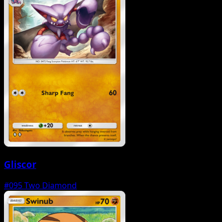
Gliscor
#095
Two Diamond