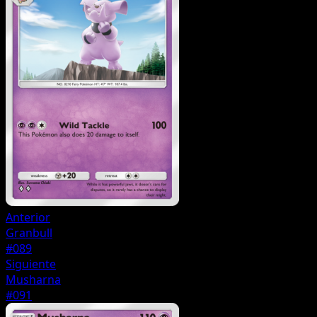
Anterior
Granbull
#089
Siguiente
Musharna
#091