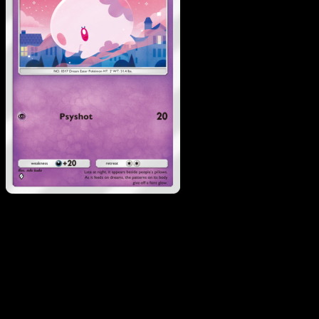
Munna
·
Wisdom of Sea
and Sky
#090
Descarga Eyevo para escanear cartas al instant
y seguir precios.
Recibe precios en vivo, herramientas de colección y
escaneos rápidos. Abre esta carta exacta en la app o
descarga ahora.