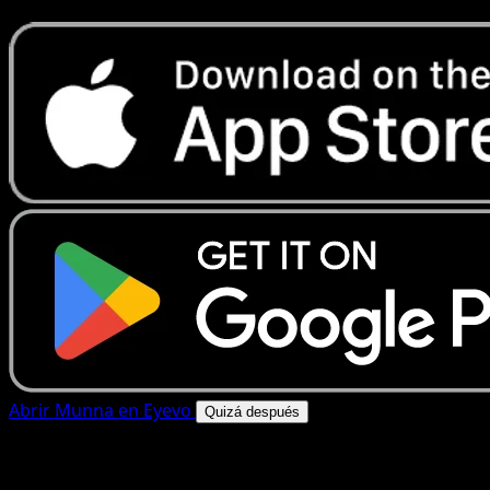
Abrir Munna en Eyevo
Quizá después
4.8★
|
50k+ descargas
|
Gratis
Munna