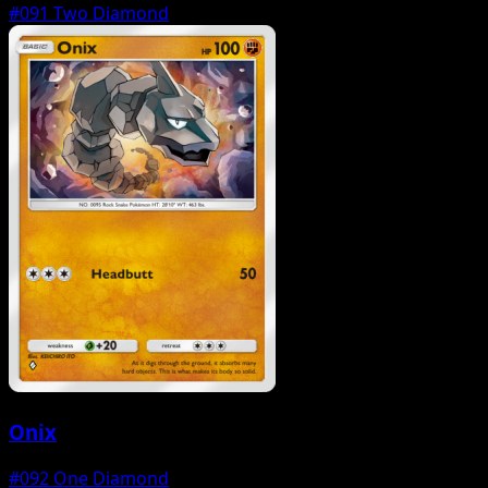
#091
Two Diamond
Onix
#092
One Diamond