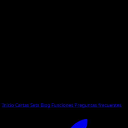
No se encontraron resultados
Busca nombres de Pokemon, sets o tipos de carta.
Idioma
Inicio
Cartas
Sets
Blog
Funciones
Preguntas frecuentes