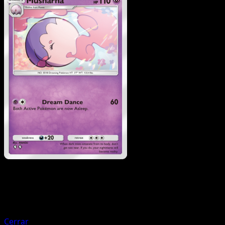
Pokemon
Basic
Munna
Cerrar