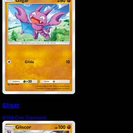
Gligar
#094
One Diamond