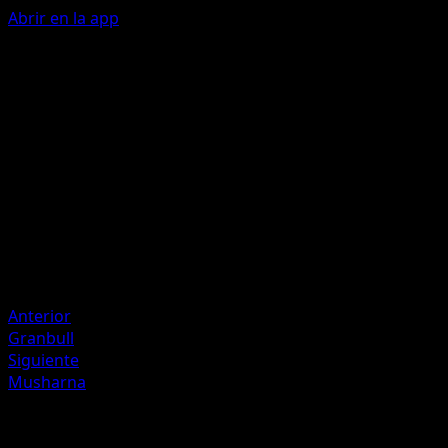
Abrir en la app
Psyshot
P
20
Artista
miki kudo
HP
70
Retirada
Debilidad
Darkness +20
Anterior
Granbull
Siguiente
Musharna
Más de Wisdom of Sea and Sky