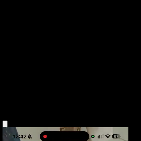
Munna
Wisdom of Sea and Sky
Pokémon TCG Pocket
#090
One Diamond
miki kudo
Pokemon
Basic
Psychic
Obtén la app Eyevo