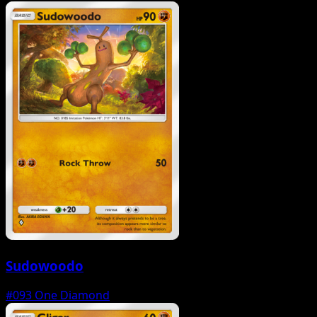
Sudowoodo
#093
One Diamond