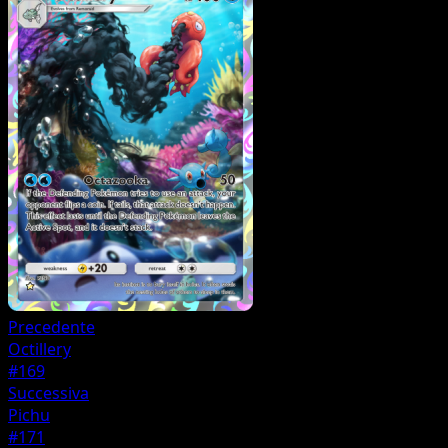
Precedente
Octillery
#169
Successiva
Pichu
#171