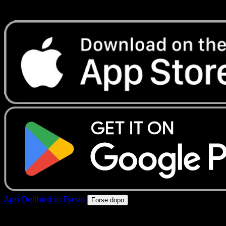
rapide. Apri questa carta nell'app o scarica ora.
Apri Delibird in Eyevo
Forse dopo
4.8★
|
50k+ download
|
Gratis