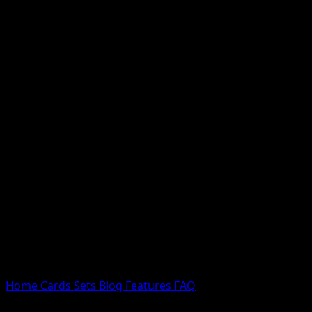
Nessun risultato
Prova con nomi Pokemon, nomi dei set o tipi di carta.
Lingua
Home
Cards
Sets
Blog
Features
FAQ