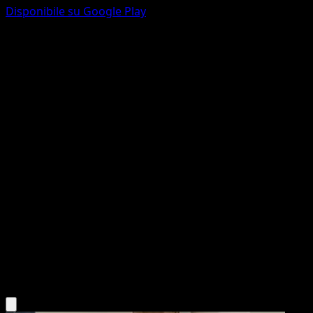
Disponibile su Google Play
Delibird
Wisdom of Sea and Sky
Pokémon TCG Pocket
#170
One Star
Mékayu
Pokemon
Basic
Water
Scarica l'app Eyevo