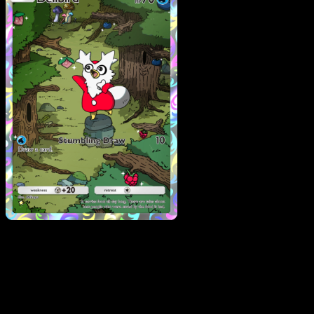
Delibird
·
Wisdom of Sea
and Sky
#170
Scarica Eyevo per scansionare carte all'istante 
seguire i prezzi.
Ottieni prezzi live, strumenti per la collezione e scansioni