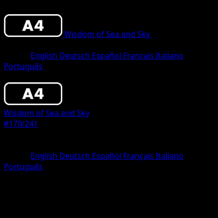
Wisdom of Sea and Sky
•
#170/241
•
One
Star
Lingua
English
Deutsch
Español
Français
Italiano
Português
Pokemon
Basic
Wisdom of Sea and Sky
#170/241
Rarità
One Star
Lingua
English
Deutsch
Español
Français
Italiano
Português