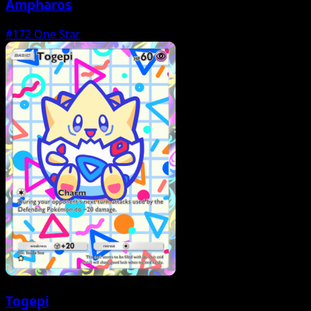
Ampharos
#172
One Star
Togepi