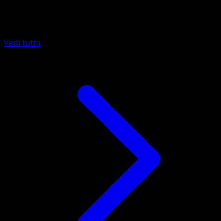
Altro da Wisdom of Sea and Sky
Vedi tutto