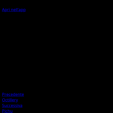
Apri nell'app
Stumbling Draw
W
10
Draw a card.
Artista
Mékayu
HP
70
Ritirata
Debolezza
Metal +20
Precedente
Octillery
Successiva
Pichu