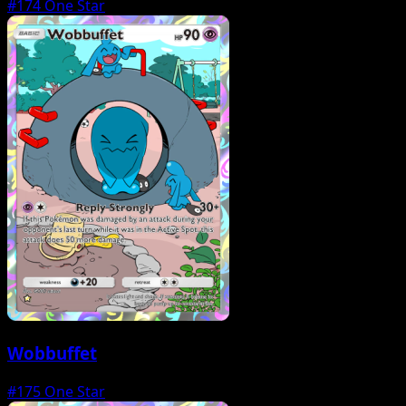
#174
One Star
Wobbuffet
#175
One Star