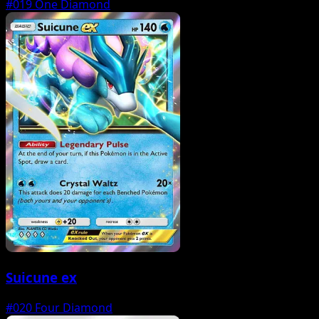
#019
One Diamond
Suicune ex
#020
Four Diamond