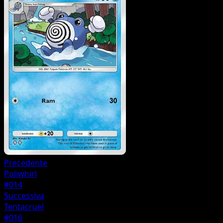
Precedente
Poliwhirl
#014
Successiva
Tentacruel
#016