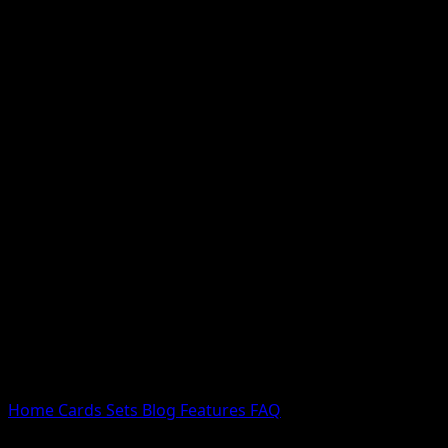
Nessun risultato
Prova con nomi Pokemon, nomi dei set o tipi di carta.
Lingua
Home
Cards
Sets
Blog
Features
FAQ