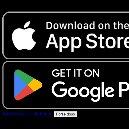
rapide. Apri questa carta nell'app o scarica ora.
Apri Tentacool in Eyevo
Forse dopo
4.8★
|
50k+ download
|
Gratis