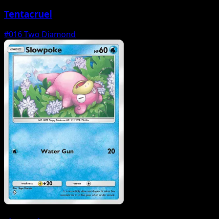
Tentacruel
#016
Two Diamond