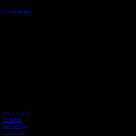
Apri nell'app
Poison Sting
W
C
20
Your opponent's Active Pokémon is now Poisoned.
Artista
Hajime Kusajima
HP
60
Ritirata
Debolezza
Lightning +20
Precedente
Poliwhirl
Successiva
Tentacruel