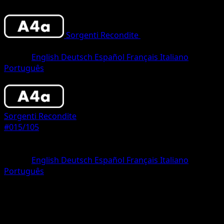
Sorgenti Recondite
•
#015/105
•
One
Diamond
Lingua
English
Deutsch
Español
Français
Italiano
Português
Pokemon
Basic
Sorgenti Recondite
#015/105
Rarità
One Diamond
Lingua
English
Deutsch
Español
Français
Italiano
Português