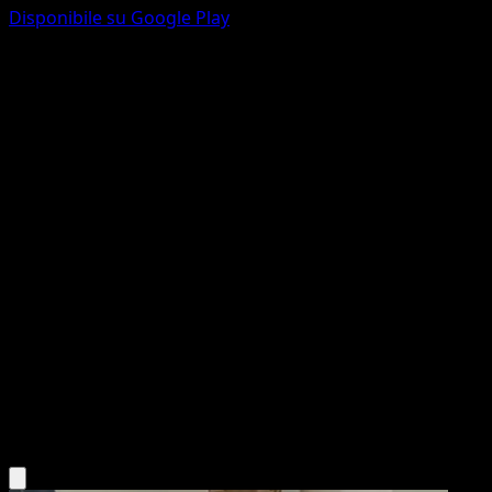
Disponibile su Google Play
Tentacool
Sorgenti Recondite
Gioco di Carte Collezionabili Pokémon Pocket
#015
One Diamond
Hajime Kusajima
Pokemon
Basic
Water
Scarica l'app Eyevo