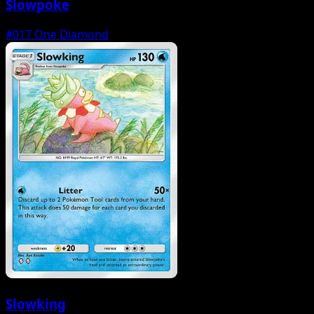
Slowpoke
#017
One Diamond
Slowking