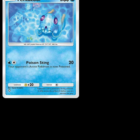
Tentacool
·
Sorgenti
Recondite
#015
Scarica Eyevo per scansionare carte all'istante 
seguire i prezzi.
Ottieni prezzi live, strumenti per la collezione e scansioni