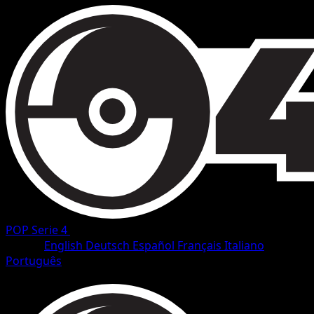
POP Serie 4
•
#13/17
•
Common
Lingua
English
Deutsch
Español
Français
Italiano
Português
Pokemon
Basic