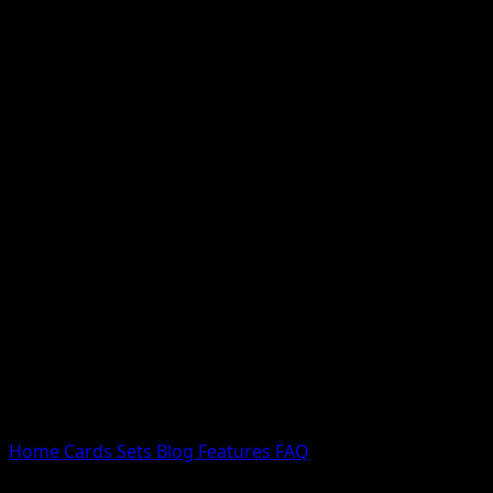
Nessun risultato
Prova con nomi Pokemon, nomi dei set o tipi di carta.
Lingua
Home
Cards
Sets
Blog
Features
FAQ