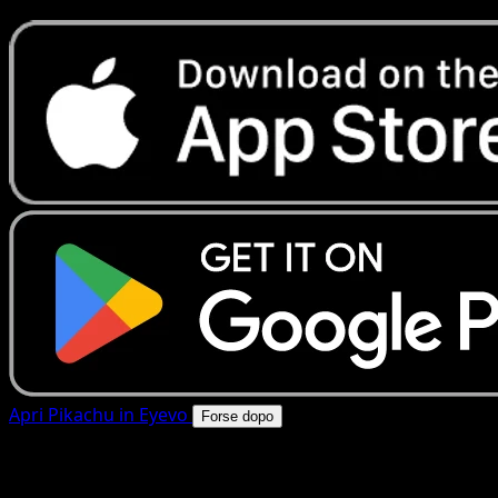
Apri Pikachu in Eyevo
Forse dopo
4.8★
|
50k+ download
|
Gratis
Pikachu