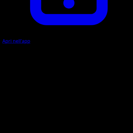
Apri nell'app
Spark
L
C
20
Does 10 damage to 1 of your opponent’s Benched
Pokémon. (Don’t apply Weakness and Resistance for
Benched Pokémon.)
Artista
Kouki Saitou
HP
50