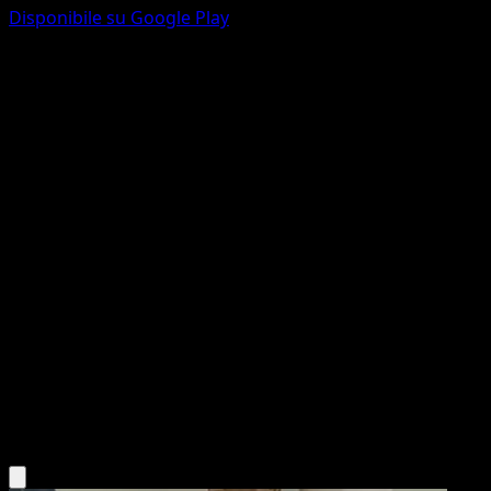
Disponibile su Google Play
Pikachu
POP Serie 4
POP
#13
Common
Kouki Saitou
Pokemon
Basic
Lightning
Scarica l'app Eyevo