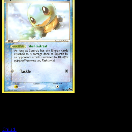
Pokemon
Basic
Pikachu
Chiudi