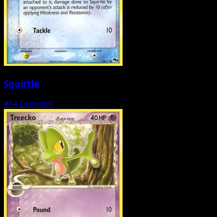
Squirtle
#14
Common