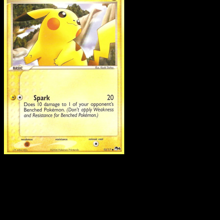
Pikachu
·
POP Serie 4
#1
Scarica Eyevo per scansionare carte all'istante 
seguire i prezzi.
Ottieni prezzi live, strumenti per la collezione e scansioni
rapide. Apri questa carta nell'app o scarica ora.