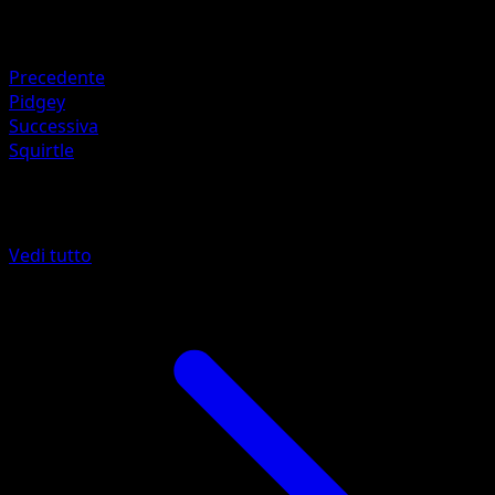
Ritirata
Debolezza
Fighting
Precedente
Pidgey
Successiva
Squirtle
Altro da POP Serie 4
Vedi tutto