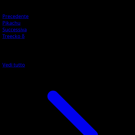
Debolezza
Lightning
Precedente
Pikachu
Successiva
Treecko δ
Altro da POP Serie 4
Vedi tutto