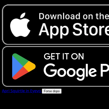
Apri Squirtle in Eyevo
Forse dopo
4.8★
|
50k+ download
|
Gratis
Squirtle