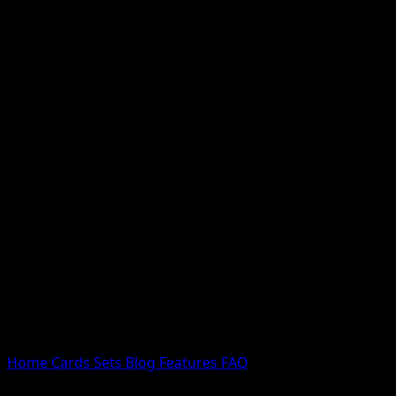
Nessun risultato
Prova con nomi Pokemon, nomi dei set o tipi di carta.
Lingua
Home
Cards
Sets
Blog
Features
FAQ