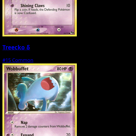
Treecko δ
#15
Common