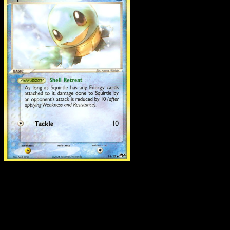
Squirtle
·
POP Serie 4
#14
Scarica Eyevo per scansionare carte all'istante 
seguire i prezzi.
Ottieni prezzi live, strumenti per la collezione e scansioni
rapide. Apri questa carta nell'app o scarica ora.