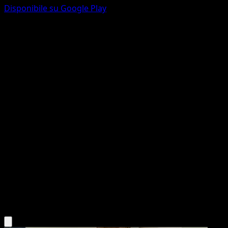
Disponibile su Google Play
Squirtle
POP Serie 4
POP
#14
Common
Atsuko Nishida
Pokemon
Basic
Water
Scarica l'app Eyevo