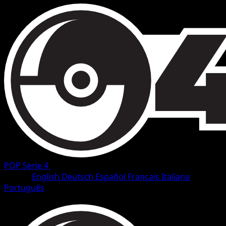
POP Serie 4
•
#14/17
•
Common
Lingua
English
Deutsch
Español
Français
Italiano
Português
Pokemon
Basic