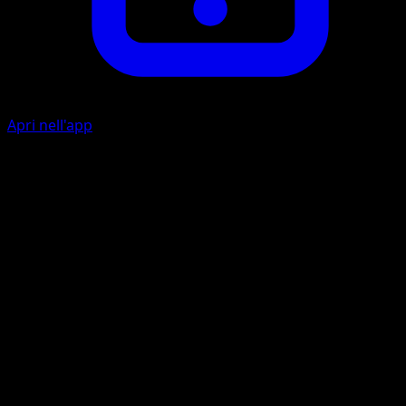
Apri nell'app
Ability
Shell Retreat
Tackle
C
10
Artista
Atsuko Nishida
HP
50
Ritirata