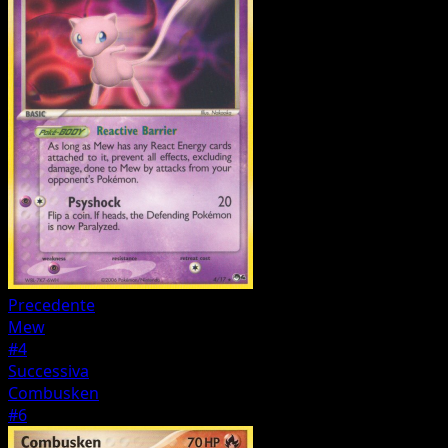
Precedente
Mew
#4
Successiva
Combusken
#6