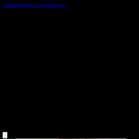
Disponibile su Google Play
Sceptile
POP Serie 4
POP
#5
Rare
Atsuko Nishida
Pokemon
Stage2
Grass
Scarica l'app Eyevo