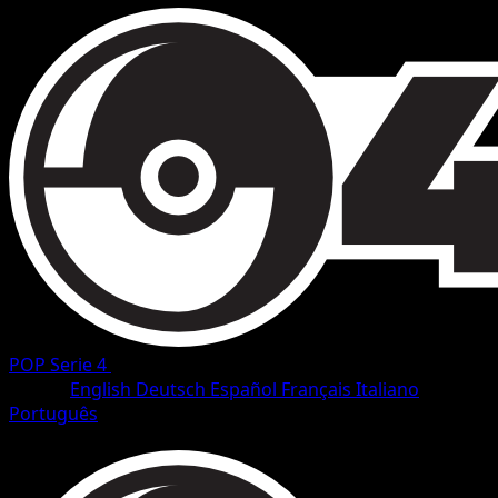
POP Serie 4
•
#5/17
•
Rare
Lingua
English
Deutsch
Español
Français
Italiano
Português
Pokemon
Stage2