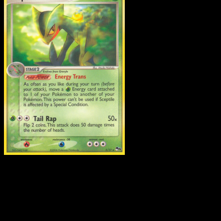
Sceptile
·
POP Serie 4
#5
Scarica Eyevo per scansionare carte all'istante 
seguire i prezzi.
Ottieni prezzi live, strumenti per la collezione e scansioni
rapide. Apri questa carta nell'app o scarica ora.