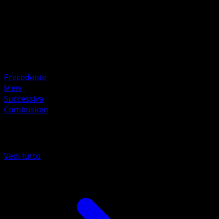
HP
100
Ritirata
Debolezza
Fire
Resistenza
Water -30
Precedente
Mew
Successiva
Combusken
Altro da POP Serie 4
Vedi tutto