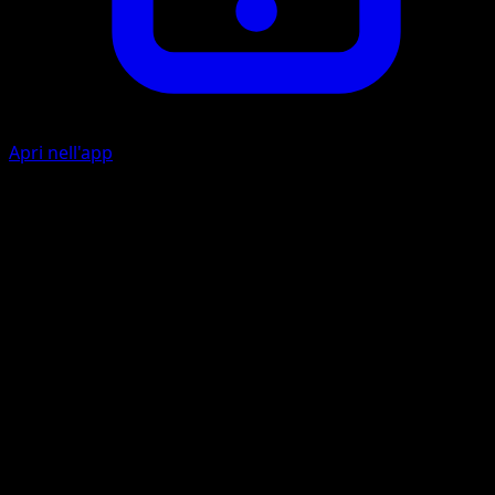
Apri nell'app
Ability
Energy Trans
Tail Rap
G
C
C
50×
Flip 2 coins. This attack does 50 damage times the numbe
of heads.
Artista
Atsuko Nishida