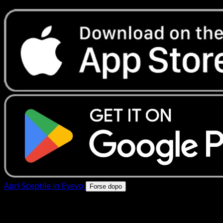
Apri Sceptile in Eyevo
Forse dopo
4.8★
|
50k+ download
|
Gratis
Sceptile