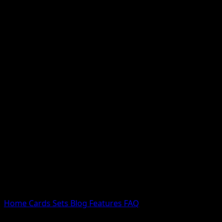
Nessun risultato
Prova con nomi Pokemon, nomi dei set o tipi di carta.
Lingua
Home
Cards
Sets
Blog
Features
FAQ