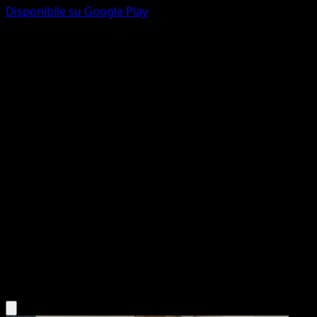
Disponibile su Google Play
Rapidash
L'Isola Misteriosa
Gioco di Carte Collezionabili Pokémon Pocket
#011
deux Diamant
AKIRA EGAWA
Pokémon
Livello 1
Fire
Scarica l'app Eyevo