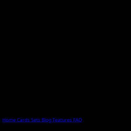
Nessun risultato
Prova con nomi Pokemon, nomi dei set o tipi di carta.
Lingua
Home
Cards
Sets
Blog
Features
FAQ