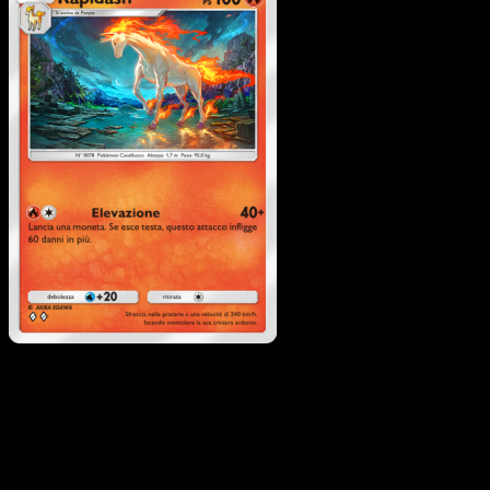
Rapidash
·
L'Isola
Misteriosa
#011
Scarica Eyevo per scansionare carte all'istante 
seguire i prezzi.
Ottieni prezzi live, strumenti per la collezione e scansioni