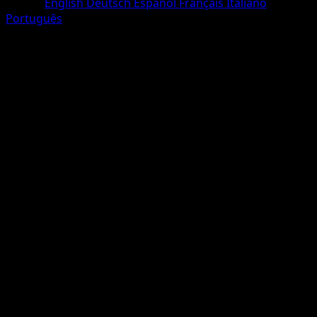
Lingua
English
Deutsch
Español
Français
Italiano
Português