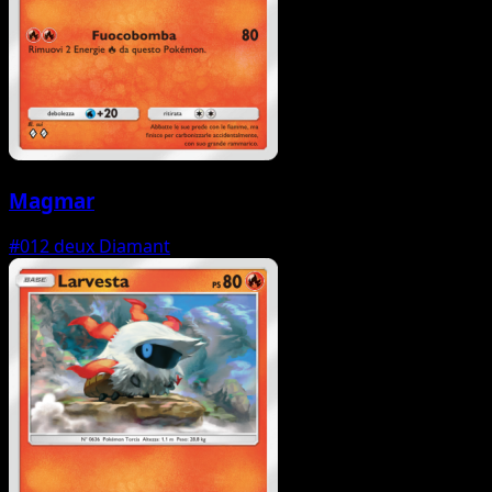
Magmar
#012
deux Diamant