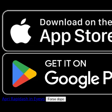
rapide. Apri questa carta nell'app o scarica ora.
Apri Rapidash in Eyevo
Forse dopo
4.8★
|
50k+ download
|
Gratis