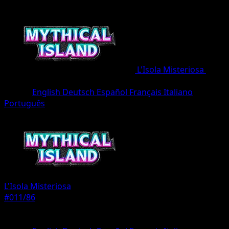
L'Isola Misteriosa
•
#011/86
•
deux Diamant
Lingua
English
Deutsch
Español
Français
Italiano
Português
Pokémon
Livello 1
L'Isola Misteriosa
#011/86
Rarità
deux Diamant