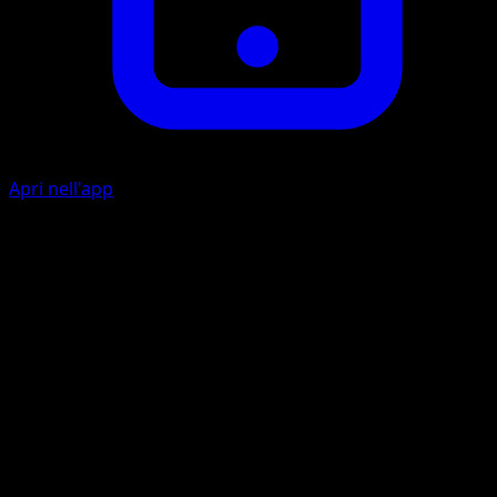
Apri nell'app
Elevazione
F
I
40+
Lancia una moneta. Se esce testa, questo attacco infligge
60 danni in più.
Artista
AKIRA EGAWA
HP
100