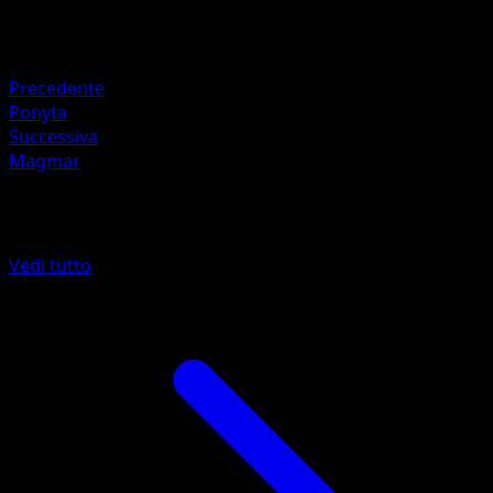
Ritirata
Debolezza
Acqua +20
Precedente
Ponyta
Successiva
Magmar
Altro da L'Isola Misteriosa
Vedi tutto