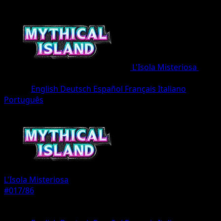
L'Isola Misteriosa
•
#017/86
•
Une Diamant
Lingua
English
Deutsch
Español
Français
Italiano
Português
Pokémon
Base
L'Isola Misteriosa
#017/86
Rarità
Une Diamant