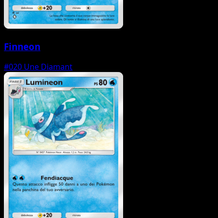
Finneon
#020
Une Diamant