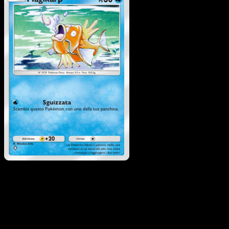
Magikarp
·
L'Isola
Misteriosa
#017
Scarica Eyevo per scansionare carte all'istante 
seguire i prezzi.
Ottieni prezzi live, strumenti per la collezione e scansioni