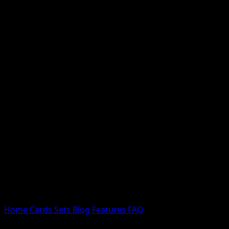
Nessun risultato
Prova con nomi Pokemon, nomi dei set o tipi di carta.
Lingua
Home
Cards
Sets
Blog
Features
FAQ