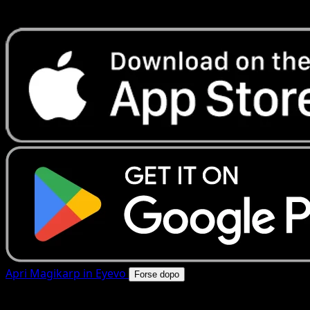
rapide. Apri questa carta nell'app o scarica ora.
Apri Magikarp in Eyevo
Forse dopo
4.8★
|
50k+ download
|
Gratis