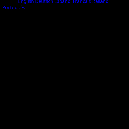
Lingua
English
Deutsch
Español
Français
Italiano
Português