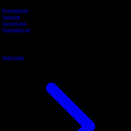
Lampo +20
Precedente
Salazzle
Successiva
Gyarados-ex
Altro da L'Isola Misteriosa
Vedi tutto