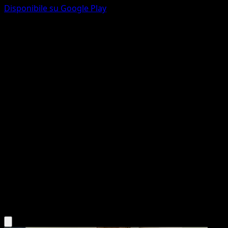
Disponibile su Google Play
Magikarp
L'Isola Misteriosa
Gioco di Carte Collezionabili Pokémon Pocket
#017
Une Diamant
Mitsuhiro Arita
Pokémon
Base
Water
Scarica l'app Eyevo