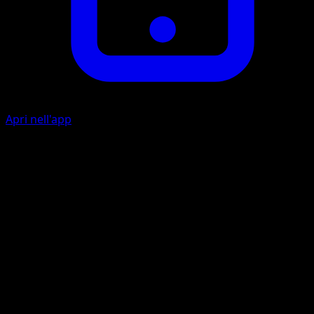
Apri nell'app
Sguizzata
A
Scambia questo Pokémon con uno della tua panchina.
Artista
Mitsuhiro Arita
HP
30
Ritirata
Debolezza