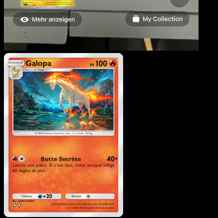
Galopa
·
L’Île Fabuleuse