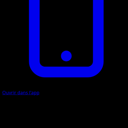
Ouvrir dans l'app
Botte Secrète
F
I
40+