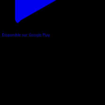
Disponible sur Google Play
Galopa
L’Île Fabuleuse
Jeu de Cartes à Collectionner Pokémon Pocket
#011
Deux Diamants
AKIRA EGAWA
Pokémon