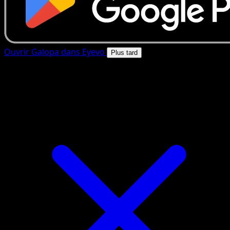
Ouvrir Galopa dans Eyevo
Plus tard
4.8★
|
50k+ telechargements
|
Gratuit
Galopa