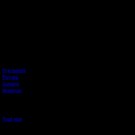
Lancez une pièce. Si c'est face, cette attaque inflige 60
dégâts de plus.
Artiste
AKIRA EGAWA
HP
100
Retraite
Faiblesse
Eau +20
Precedent
Ponyta
Suivant
Magmar
Plus de L’Île Fabuleuse
Tout voir