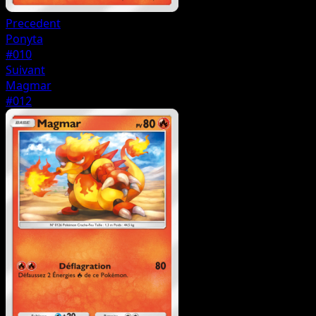
Precedent
Ponyta
#010
Suivant
Magmar
#012