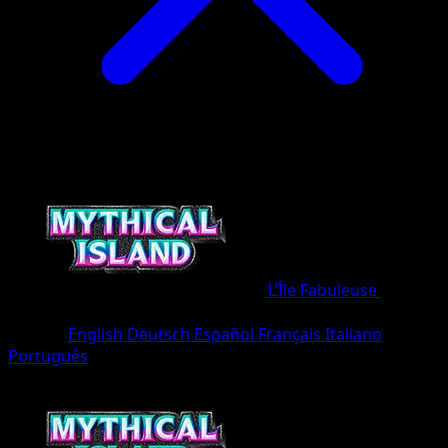
L’Île Fabuleuse
•
#011/8
•
Deux Diamants
Langue
English
Deutsch
Español
Français
Italiano
Português
Pokémon
Niveau 1