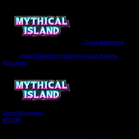
L'Isola Misteriosa
•
#020/86
•
Une Diamant
Lingua
English
Deutsch
Español
Français
Italiano
Português
Pokémon
Base
L'Isola Misteriosa
#020/86
Rarità
Une Diamant