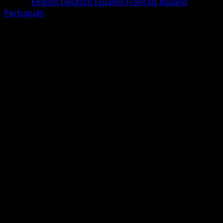
Lingua
English
Deutsch
Español
Français
Italiano
Português