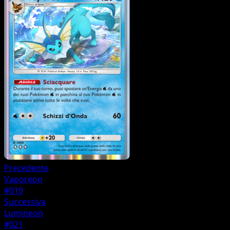
Precedente
Vaporeon
#019
Successiva
Lumineon
#021