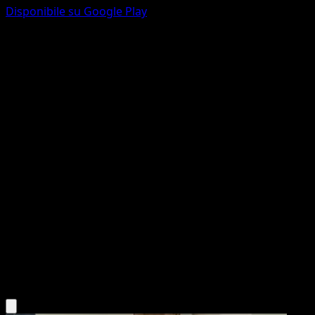
Disponibile su Google Play
Finneon
L'Isola Misteriosa
Gioco di Carte Collezionabili Pokémon Pocket
#020
Une Diamant
sui
Pokémon
Base
Water
Scarica l'app Eyevo