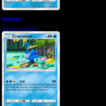
Drednaw
#023
deux Diamant