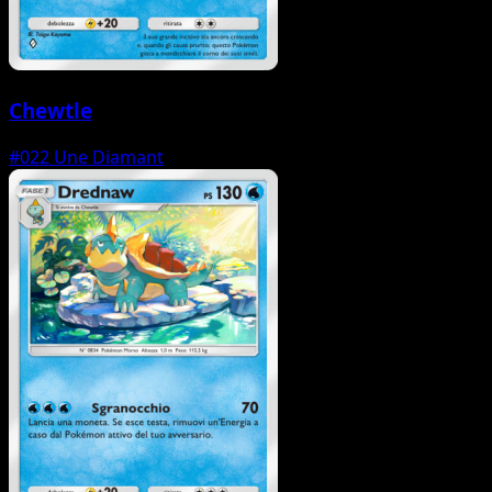
Chewtle
#022
Une Diamant