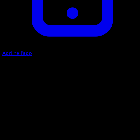
Apri nell'app
Pistolacqua
A
20
Artista
sui
HP
60
Ritirata
Debolezza
Lampo +20