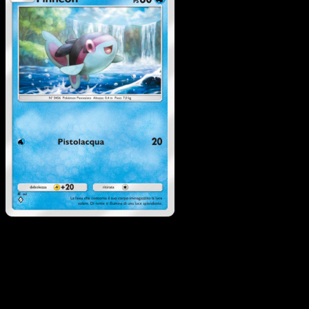
Finneon
·
L'Isola
Misteriosa
#020
Scarica Eyevo per scansionare carte all'istante 
seguire i prezzi.
Ottieni prezzi live, strumenti per la collezione e scansioni