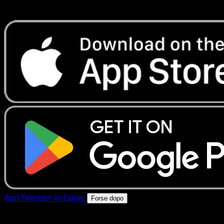
rapide. Apri questa carta nell'app o scarica ora.
Apri Finneon in Eyevo
Forse dopo
4.8★
|
50k+ download
|
Gratis