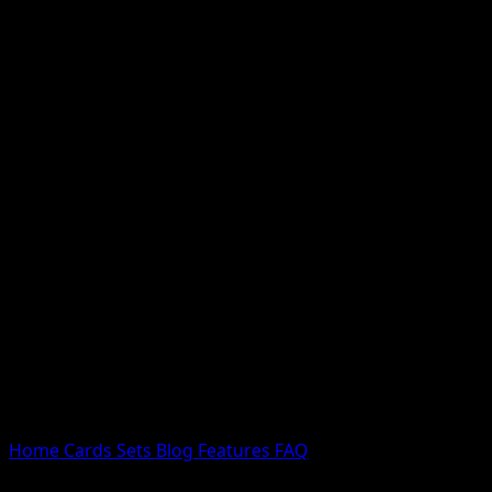
Nessun risultato
Prova con nomi Pokemon, nomi dei set o tipi di carta.
Lingua
Home
Cards
Sets
Blog
Features
FAQ