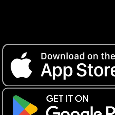
Lade Eyevo, um Karten sofort zu scannen und
Preise zu verfolgen.
Erhalte Live-Preise, Sammlungstools und schnelle Scans.
Öffne genau diese Karte in der App oder lade Eyevo jetzt
herunter.