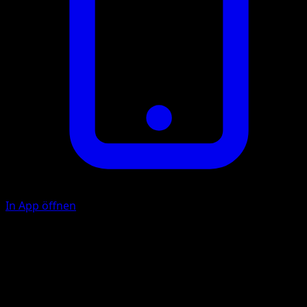
In App öffnen
Aquaknarre
W
20
Illustrator