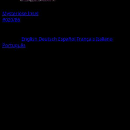
Mysteriöse Insel
#020/86
Seltenheit
Une Diamant
Sprache
English
Deutsch
Español
Français
Italiano
Português