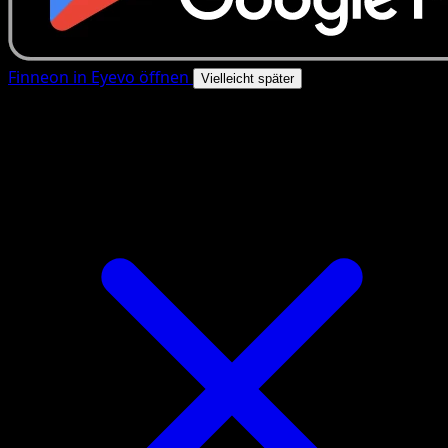
Finneon in Eyevo öffnen
Vielleicht später
4.8★
|
50k+ Downloads
|
Kostenlos
Finneon