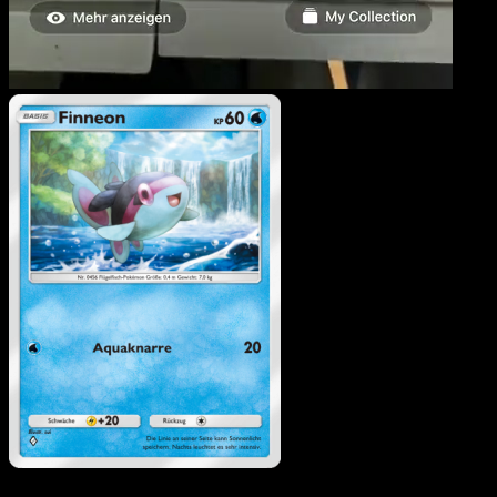
Finneon
·
Mysteriöse Inse
#020