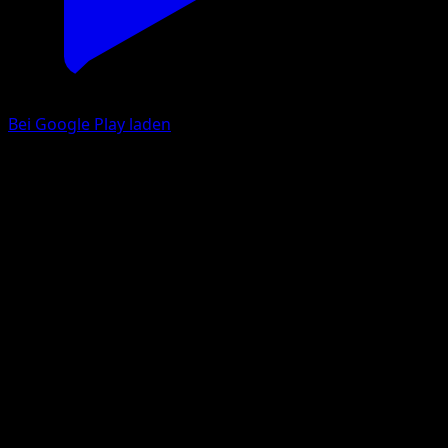
Bei Google Play laden
Finneon
Mysteriöse Insel
Pokémon‑Sammelkartenspiel‑Pocket
#020
Une Diamant
sui
Pokémon
Basis