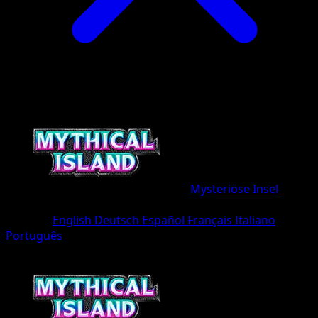
Mysteriöse Insel
•
#020/86
•
Une Diamant
Sprache
English
Deutsch
Español
Français
Italiano
Português
Pokémon
Basis