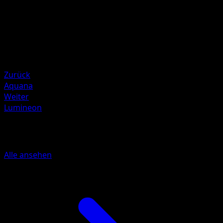
sui
HP
60
Rückzug
Schwäche
Elektro +20
Zurück
Aquana
Weiter
Lumineon
Mehr aus Mysteriöse Insel
Alle ansehen