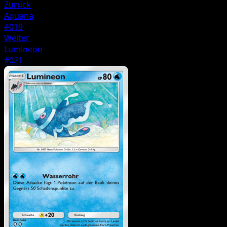
Zurück
Aquana
#019
Weiter
Lumineon
#021