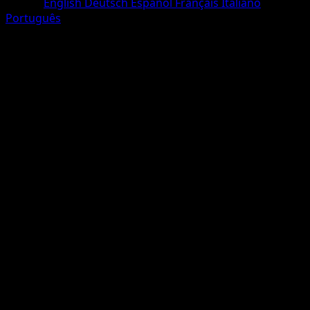
Lingua
English
Deutsch
Español
Français
Italiano
Português