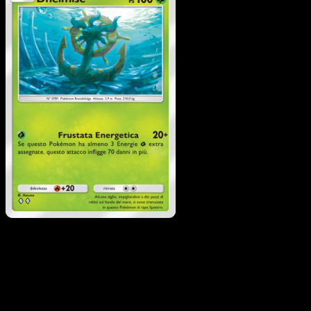
Dhelmise
·
L'Isola
Misteriosa
#009
Scarica Eyevo per scansionare carte all'istante 
seguire i prezzi.
Ottieni prezzi live, strumenti per la collezione e scansioni