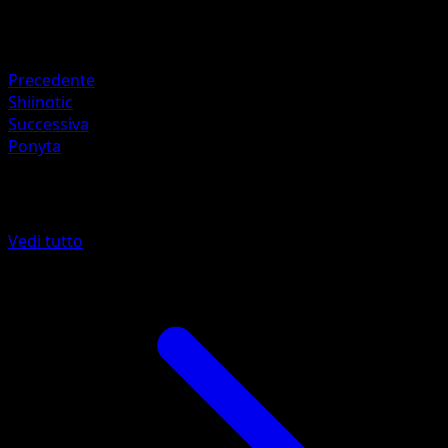
Ritirata
Debolezza
Fuoco +20
Precedente
Shiinotic
Successiva
Ponyta
Altro da L'Isola Misteriosa
Vedi tutto