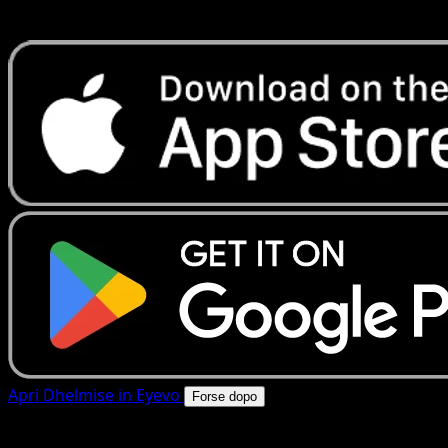
rapide. Apri questa carta nell'app o scarica ora.
Apri Dhelmise in Eyevo
Forse dopo
4.8★
|
50k+ download
|
Gratis