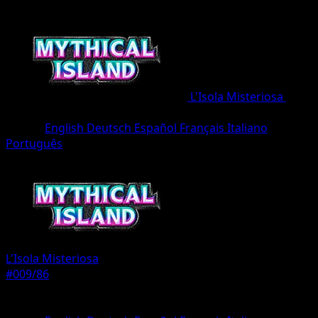
L'Isola Misteriosa
•
#009/86
•
deux Diamant
Lingua
English
Deutsch
Español
Français
Italiano
Português
Pokémon
Base
L'Isola Misteriosa
#009/86
Rarità
deux Diamant