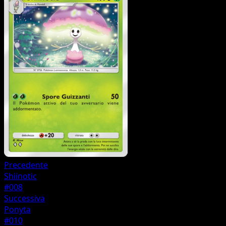
Precedente
Shiinotic
#008
Successiva
Ponyta
#010