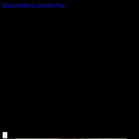
Disponibile su Google Play
Dhelmise
L'Isola Misteriosa
Gioco di Carte Collezionabili Pokémon Pocket
#009
deux Diamant
Hasuno
Pokémon
Base
Grass
Scarica l'app Eyevo