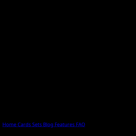
Nessun risultato
Prova con nomi Pokemon, nomi dei set o tipi di carta.
Lingua
Home
Cards
Sets
Blog
Features
FAQ