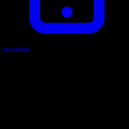
Apri nell'app
Frustata Energetica
E
20+
Se questo Pokémon ha almeno 3 Energie {G} extra
assegnate, questo attacco infligge 70 danni in più.
Artista
Hasuno
HP
100