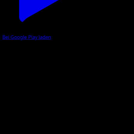
Bei Google Play laden
Moruda
Mysteriöse Insel
Pokémon‑Sammelkartenspiel‑Pocket
#009
deux Diamant
Hasuno
Pokémon
Basis