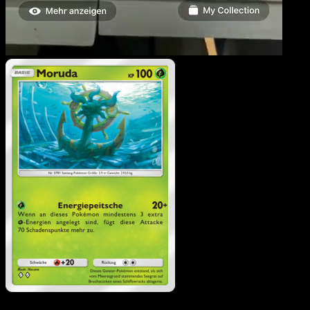
Moruda
·
Mysteriöse Inse
#009