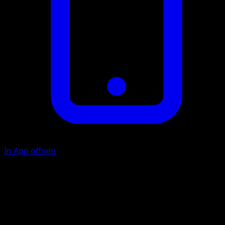
In App öffnen
Energiepeitsche
P
20+
Wenn an dieses Pokémon mindestens 3 extra {G}-Energie