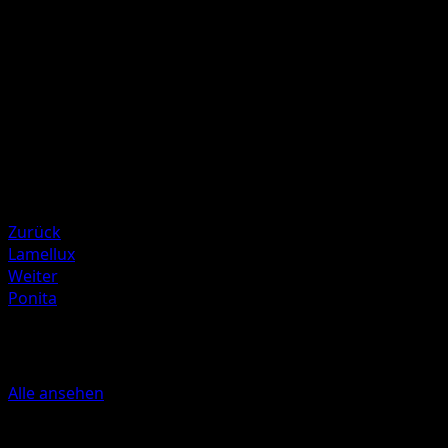
angelegt sind, fügt diese Attacke 70 Schadenspunkte meh
zu.
Illustrator
Hasuno
HP
100
Rückzug
Schwäche
Feuer +20
Zurück
Lamellux
Weiter
Ponita
Mehr aus Mysteriöse Insel
Alle ansehen