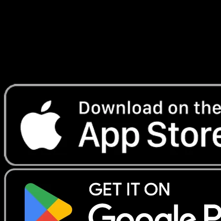
Lade Eyevo, um Karten sofort zu scannen und
Preise zu verfolgen.
Erhalte Live-Preise, Sammlungstools und schnelle Scans.
Öffne genau diese Karte in der App oder lade Eyevo jetzt
herunter.