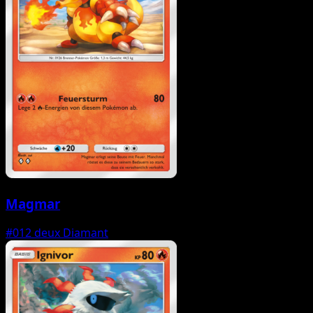
Magmar
#012
deux Diamant