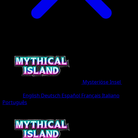
Mysteriöse Insel
•
#009/86
•
deux Diamant
Sprache
English
Deutsch
Español
Français
Italiano
Português
Pokémon
Basis