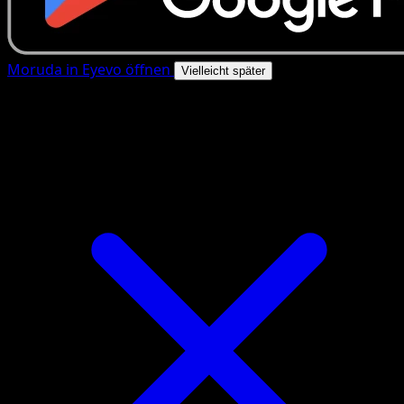
Moruda in Eyevo öffnen
Vielleicht später
4.8★
|
50k+ Downloads
|
Kostenlos
Moruda