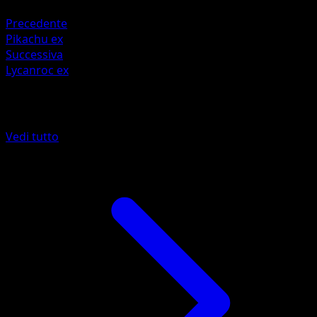
Fighting +20
Precedente
Pikachu ex
Successiva
Lycanroc ex
Altro da Mega Rising
Vedi tutto