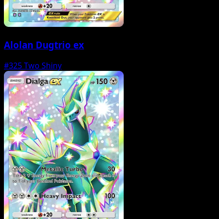
Alolan Dugtrio ex
#325
Two Shiny