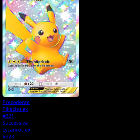
Precedente
Pikachu ex
#321
Successiva
Lycanroc ex
#323