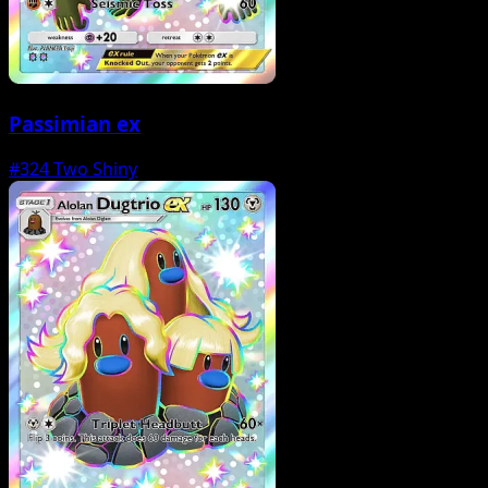
Passimian ex
#324
Two Shiny