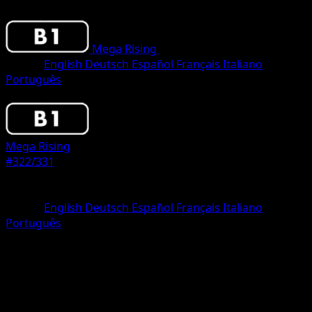
Mega Rising
•
#322/331
•
Two Shiny
Lingua
English
Deutsch
Español
Français
Italiano
Português
Pokemon
Basic
Mega Rising
#322/331
Rarità
Two Shiny
Lingua
English
Deutsch
Español
Français
Italiano
Português