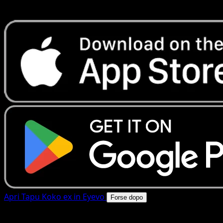
rapide. Apri questa carta nell'app o scarica ora.
Apri Tapu Koko ex in Eyevo
Forse dopo
4.8★
|
50k+ download
|
Gratis