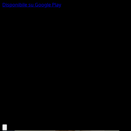
Disponibile su Google Play
Tapu Koko ex
Mega Rising
Pokémon TCG Pocket
#322
Two Shiny
PLANETA Igarashi
Pokemon
Basic
Lightning
Scarica l'app Eyevo