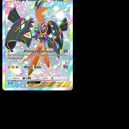
Tapu Koko ex
·
Mega
Rising
#322
Scarica Eyevo per scansionare carte all'istante 
seguire i prezzi.
Ottieni prezzi live, strumenti per la collezione e scansioni