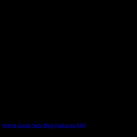
Nessun risultato
Prova con nomi Pokemon, nomi dei set o tipi di carta.
Lingua
Home
Cards
Sets
Blog
Features
FAQ