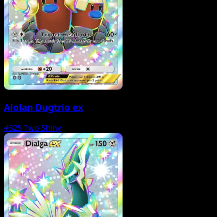
Alolan Dugtrio ex
#325
Two Shiny