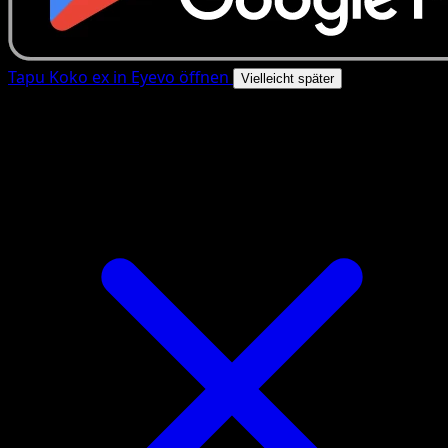
Tapu Koko ex in Eyevo öffnen
Vielleicht später
4.8★
|
50k+ Downloads
|
Kostenlos
Tapu Koko ex