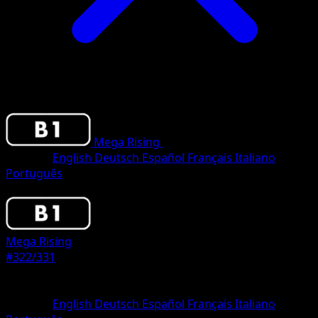
Mega Rising
•
#322/331
•
Two Shiny
Sprache
English
Deutsch
Español
Français
Italiano
Português
Pokemon
Basic
Mega Rising
#322/331
Seltenheit
Two Shiny
Sprache
English
Deutsch
Español
Français
Italiano