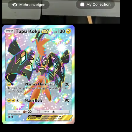
Tapu Koko ex
·
Mega
Rising
#322