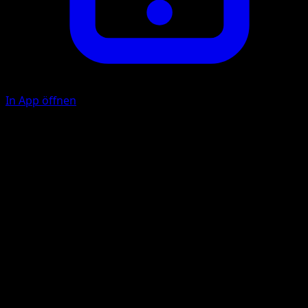
In App öffnen
Plasma Hurricane
L
20
Take a {L} Energy from your Energy Zone and attach it to
this Pokémon.
Mach Bolt
L
L
C
90