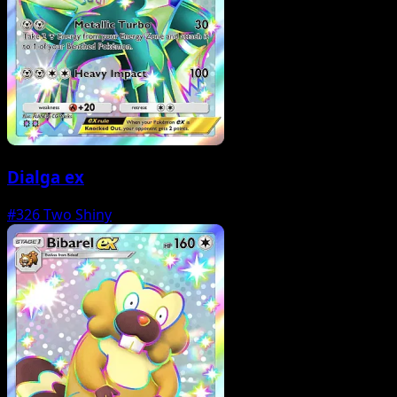
Dialga ex
#326
Two Shiny