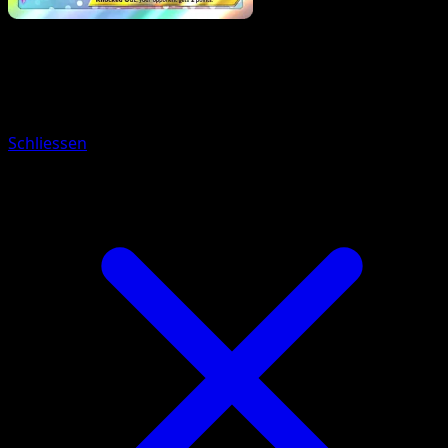
Pokemon
Basic
Tapu Koko ex
Schliessen