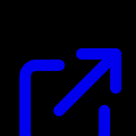
Marktpreis
N/A
Live