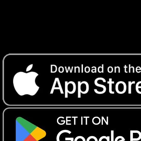
Lade Eyevo, um Karten sofort zu scannen und
Preise zu verfolgen.
Erhalte Live-Preise, Sammlungstools und schnelle Scans.
Öffne genau diese Karte in der App oder lade Eyevo jetzt
herunter.