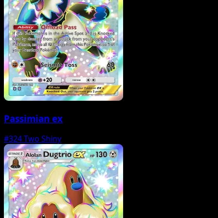
Passimian ex
#324
Two Shiny