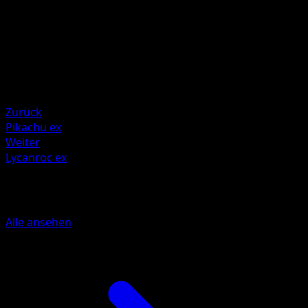
Illustrator
PLANETA Igarashi
HP
130
Rückzug
Schwäche
Fighting +20
Zurück
Pikachu ex
Weiter
Lycanroc ex
Mehr aus Mega Rising
Alle ansehen