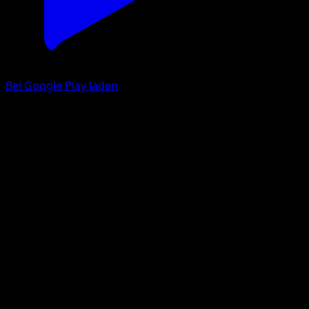
Bei Google Play laden
Tapu Koko ex
Mega Rising
Pokémon TCG Pocket
#322
Two Shiny
PLANETA Igarashi
Pokemon
Basic