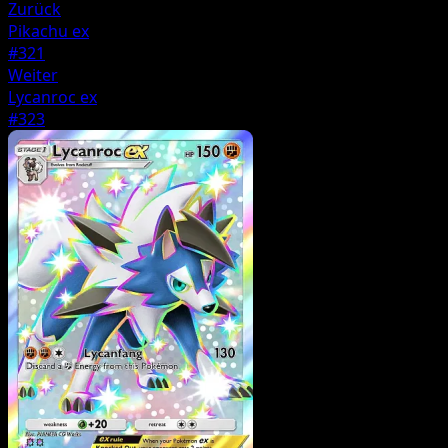
Zurück
Pikachu ex
#321
Weiter
Lycanroc ex
#323