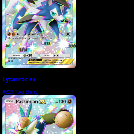
Lycanroc ex
#323
Two Shiny