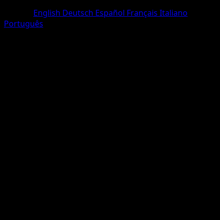
One Diamond
Langue
English
Deutsch
Español
Français
Italiano
Português