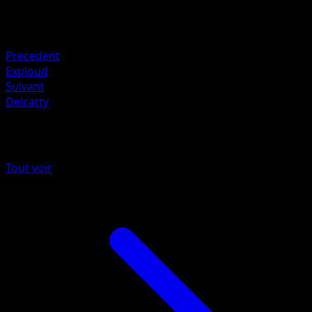
Retraite
Faiblesse
Fighting +20
Precedent
Exploud
Suivant
Delcatty
Plus de Méga-Ascension
Tout voir