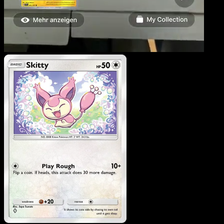
Skitty
·
Méga-Ascension