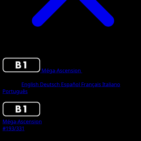
Méga-Ascension
•
#193/331
•
One
Diamond
Langue
English
Deutsch
Español
Français
Italiano
Português
Pokemon
Basic
Méga-Ascension
#193/331
Rarete