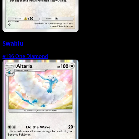
Swablu
#196
One Diamond