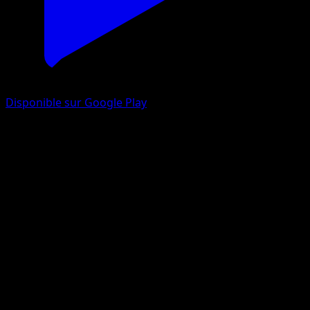
Disponible sur Google Play
Skitty
Méga-Ascension
Jeu de Cartes à Collectionner Pokémon Pocket
#193
One Diamond
Saya Tsuruta
Pokemon