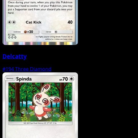
Delcatty
#194
Three Diamond