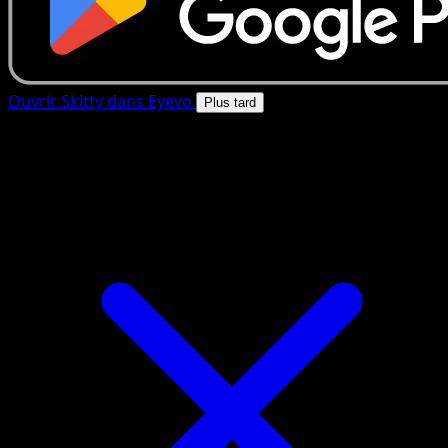
Ouvrir Skitty dans Eyevo
Plus tard
4.8★
|
50k+ telechargements
|
Gratuit
Skitty