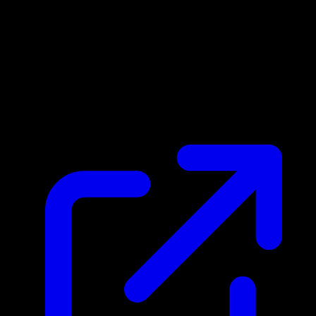
Prix du marche
N/A
Live