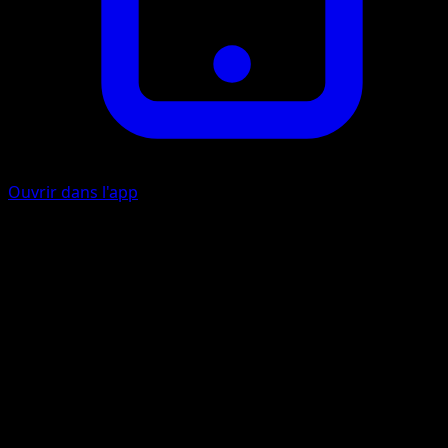
Ouvrir dans l'app
Play Rough
C
10
Flip a coin. If heads, this attack does 30 more damage.
Artiste
Saya Tsuruta
HP
50