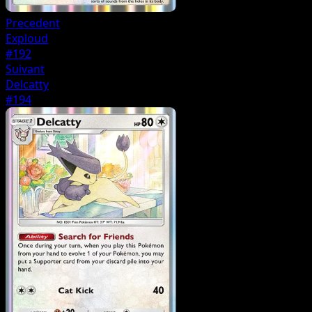
Precedent
Exploud
#192
Suivant
Delcatty
#194