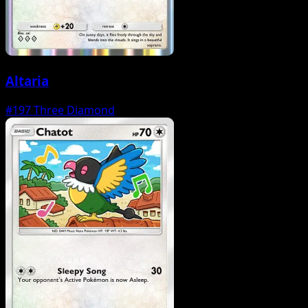
Altaria
#197
Three Diamond