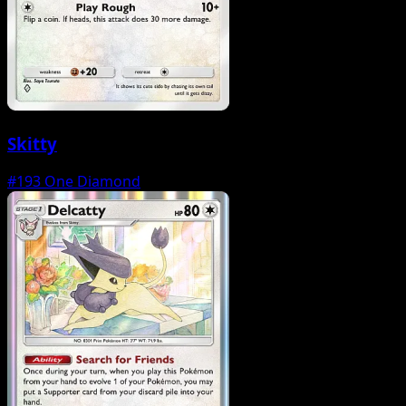
Skitty
#193
One Diamond