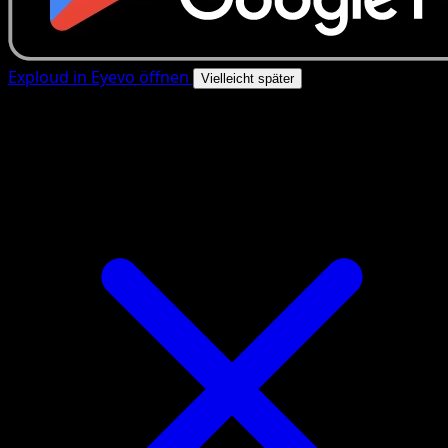
Exploud in Eyevo öffnen
Vielleicht später
4.8★
|
50k+ Downloads
|
Kostenlos
Exploud