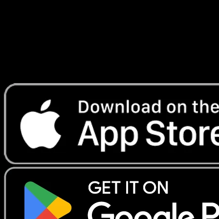
Lade Eyevo, um Karten sofort zu scannen und
Preise zu verfolgen.
Erhalte Live-Preise, Sammlungstools und schnelle Scans.
Öffne genau diese Karte in der App oder lade Eyevo jetzt
herunter.