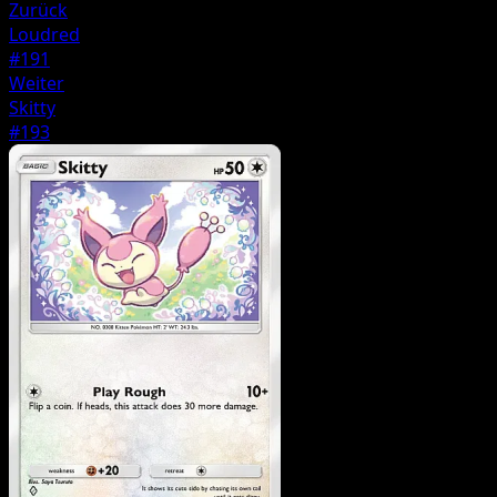
Zurück
Loudred
#191
Weiter
Skitty
#193