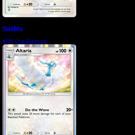
Swablu
#196
One Diamond