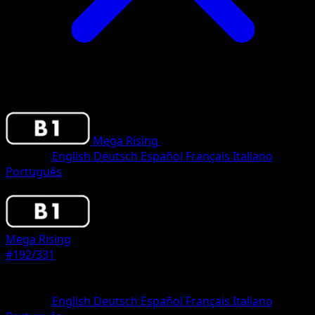
Mega Rising
•
#192/331
•
Three Diamond
Sprache
English
Deutsch
Español
Français
Italiano
Português
Pokemon
Stage2
Mega Rising
#192/331
Seltenheit
Three Diamond
Sprache
English
Deutsch
Español
Français
Italiano