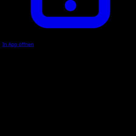
In App öffnen
Booming Roar
C
C
C
90
During your opponent's next turn, they can't play any Ite
cards from their hand.
Illustrator
kawayoo
HP
150
Rückzug