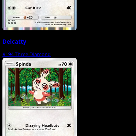
Delcatty
#194
Three Diamond