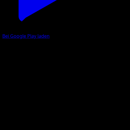
Bei Google Play laden
Exploud
Mega Rising
Pokémon TCG Pocket
#192
Three Diamond
kawayoo
Pokemon
Stage2