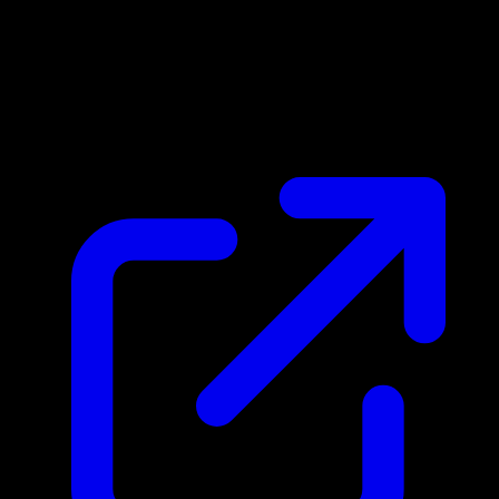
Marktpreis
N/A
Live