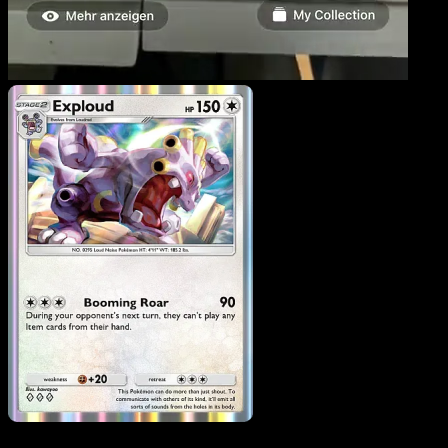
Exploud
·
Mega Rising
#192