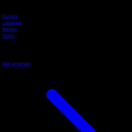
Schwäche
Fighting +20
Zurück
Loudred
Weiter
Skitty
Mehr aus Mega Rising
Alle ansehen