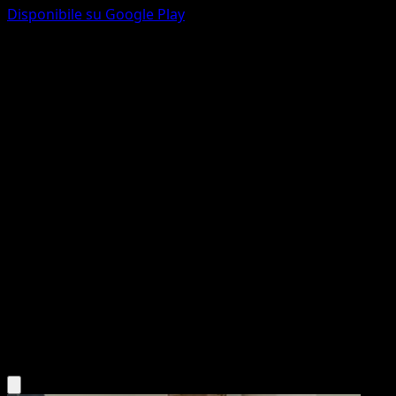
Disponibile su Google Play
Torchic
McDonald's Collection 2016
McDonald's Collection
#2
Holo Rare
sui
Pokemon
Basic
Fire
Scarica l'app Eyevo