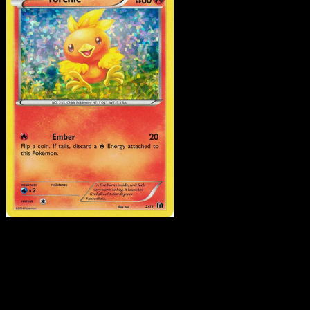
Torchic
·
McDonald's
Collection 2016
#2
Scarica Eyevo per scansionare carte all'istante 
seguire i prezzi.
Ottieni prezzi live, strumenti per la collezione e scansioni