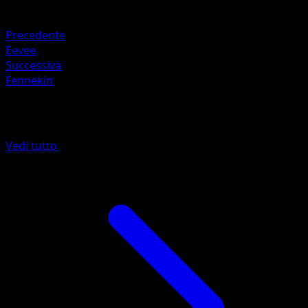
60
Ritirata
Precedente
Eevee
Successiva
Fennekin
Altro da McDonald's Collection 2016
Vedi tutto