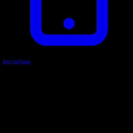
Apri nell'app
Ember
20
Flip a coin. If tails, discard a Fire Energy attached to this
Pokémon.
Artista
sui
HP