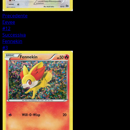
Precedente
Eevee
#12
Successiva
Fennekin
#3