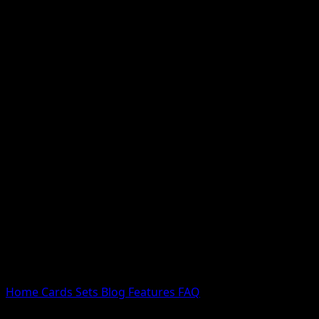
Nessun risultato
Prova con nomi Pokemon, nomi dei set o tipi di carta.
Lingua
Home
Cards
Sets
Blog
Features
FAQ