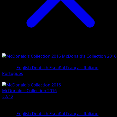
McDonald's Collection 2016
#2/12
•
Holo Rare
Lingua
English
Deutsch
Español
Français
Italiano
Português
Pokemon
Basic
McDonald's Collection 2016
#2/12
Rarità
Holo Rare
Lingua
English
Deutsch
Español
Français
Italiano