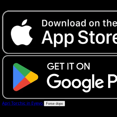
rapide. Apri questa carta nell'app o scarica ora.
Apri Torchic in Eyevo
Forse dopo
4.8★
|
50k+ download
|
Gratis