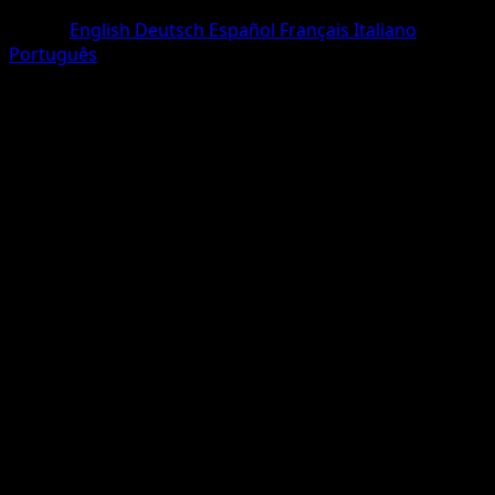
Holo Rare
Lingua
English
Deutsch
Español
Français
Italiano
Português