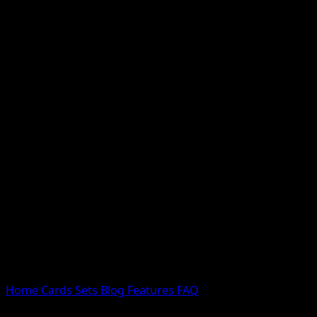
Nessun risultato
Prova con nomi Pokemon, nomi dei set o tipi di carta.
Lingua
Home
Cards
Sets
Blog
Features
FAQ