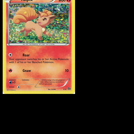
Vulpix
·
McDonald's
Collection 2016
#1
Scarica Eyevo per scansionare carte all'istante 
seguire i prezzi.
Ottieni prezzi live, strumenti per la collezione e scansioni