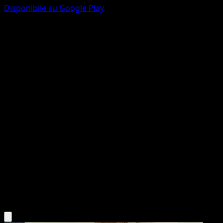
Disponibile su Google Play
Vulpix
McDonald's Collection 2016
McDonald's Collection
#1
Holo Rare
kirisAki
Pokemon
Basic
Fire
Scarica l'app Eyevo