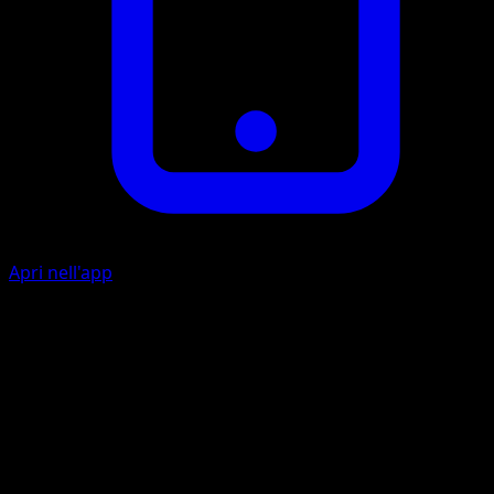
Apri nell'app
Roar
Your opponent switches his or her Active Pokémon with 1
of his or her Benched Pokémon.
Gnaw
10