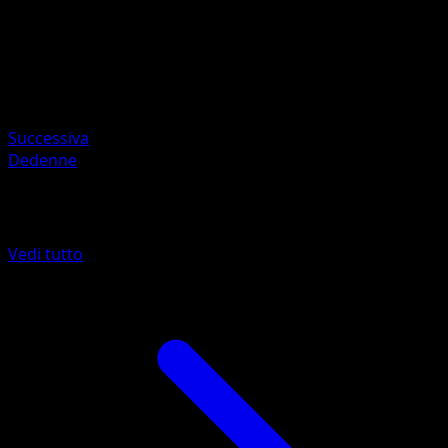
Artista
kirisAki
HP
60
Ritirata
Successiva
Dedenne
Altro da McDonald's Collection 2016
Vedi tutto