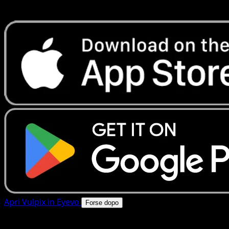
rapide. Apri questa carta nell'app o scarica ora.
Apri Vulpix in Eyevo
Forse dopo
4.8★
|
50k+ download
|
Gratis