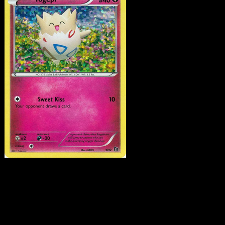
Togepi
·
McDonald's
Collection 2016
#9
Scarica Eyevo per scansionare carte all'istante 
seguire i prezzi.
Ottieni prezzi live, strumenti per la collezione e scansioni