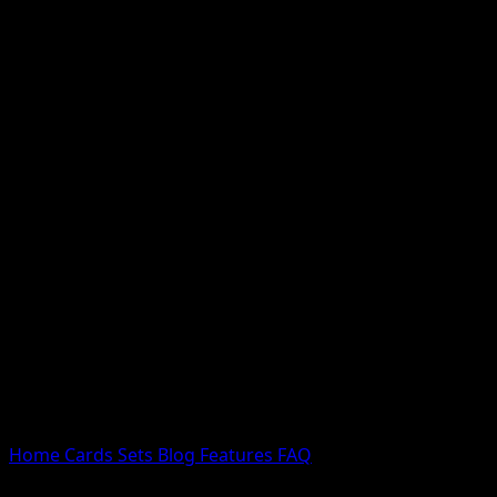
Nessun risultato
Prova con nomi Pokemon, nomi dei set o tipi di carta.
Lingua
Home
Cards
Sets
Blog
Features
FAQ