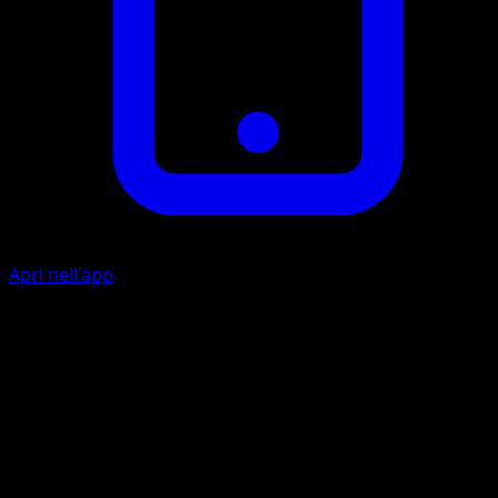
Apri nell'app
Sweet Kiss
10
Your opponent draws a card.
Artista
HiRON