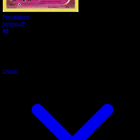
Precedente
Jigglypuff
#8
Pokemon
Basic
Togepi
Chiudi