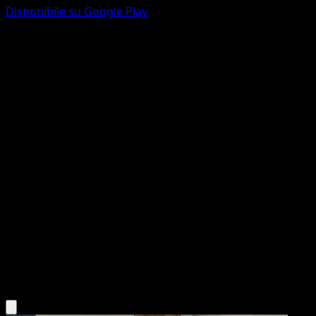
Disponibile su Google Play
Togepi
McDonald's Collection 2016
McDonald's Collection
#9
Holo Rare
HiRON
Pokemon
Basic
Fairy
Scarica l'app Eyevo