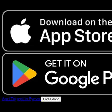
rapide. Apri questa carta nell'app o scarica ora.
Apri Togepi in Eyevo
Forse dopo
4.8★
|
50k+ download
|
Gratis