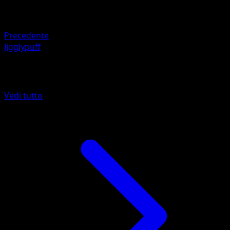
HP
40
Ritirata
Precedente
Jigglypuff
Altro da McDonald's Collection 2016
Vedi tutto