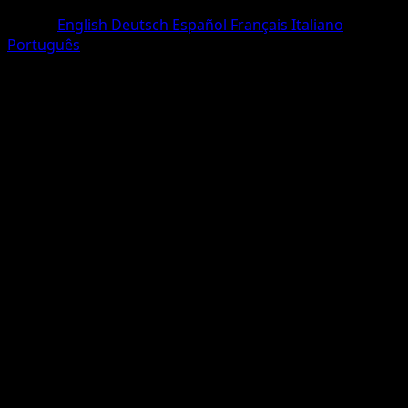
Holo Rare
Lingua
English
Deutsch
Español
Français
Italiano
Português