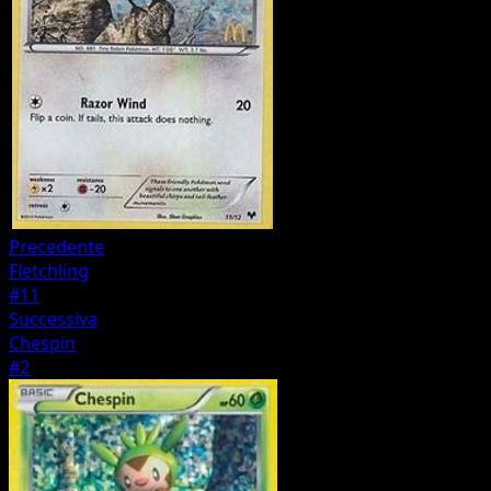
Precedente
Fletchling
#11
Successiva
Chespin
#2