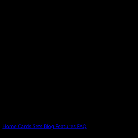
Nessun risultato
Prova con nomi Pokemon, nomi dei set o tipi di carta.
Lingua
Home
Cards
Sets
Blog
Features
FAQ