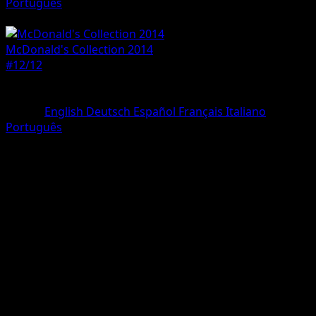
Português
Pokemon
Basic
McDonald's Collection 2014
#12/12
Rarità
Holo Rare
Lingua
English
Deutsch
Español
Français
Italiano
Português