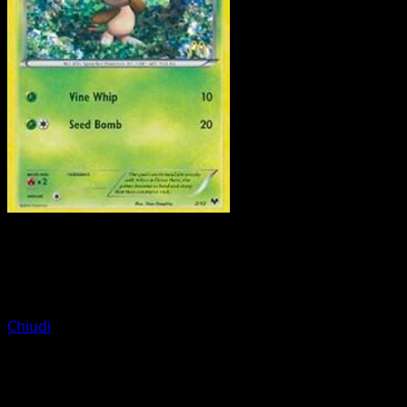
Pokemon
Basic
Furfrou
Chiudi