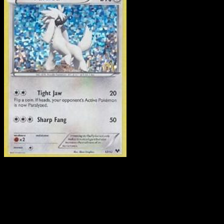
Furfrou
·
McDonald's
Collection 2014
#12
Scarica Eyevo per scansionare carte all'istante 
seguire i prezzi.
Ottieni prezzi live, strumenti per la collezione e scansioni