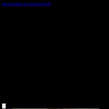
Disponibile su Google Play
Furfrou
McDonald's Collection 2014
McDonald's Collection
#12
Holo Rare
5ban Graphics
Pokemon
Basic
Colorless
Scarica l'app Eyevo