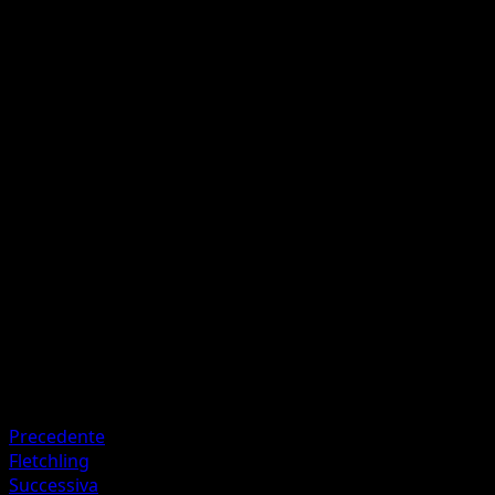
C
C
20
Flip a coin. If heads, your opponent's Active Pokémon is
now Paralyzed.
Sharp Fang
C
C
C
50
Artista
5ban Graphics
HP
90
Ritirata
Debolezza
Fighting ×2
Precedente
Fletchling
Successiva