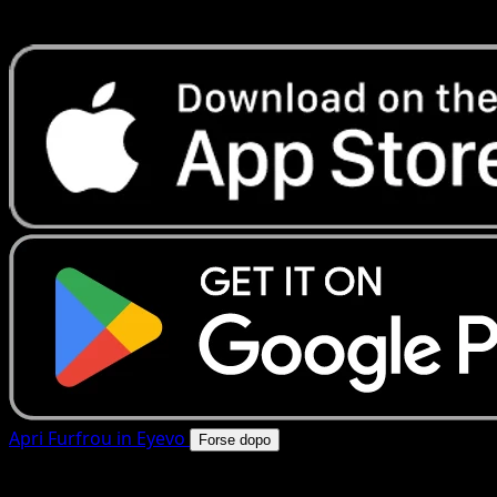
rapide. Apri questa carta nell'app o scarica ora.
Apri Furfrou in Eyevo
Forse dopo
4.8★
|
50k+ download
|
Gratis