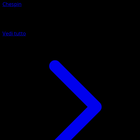
Chespin
Altro da McDonald's Collection 2014
Vedi tutto