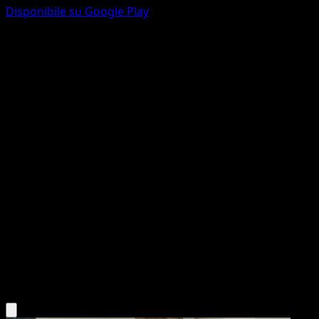
Disponibile su Google Play
Inkay
McDonald's Collection 2014
McDonald's Collection
#6
Holo Rare
5ban Graphics
Pokemon
Basic
Darkness
Scarica l'app Eyevo