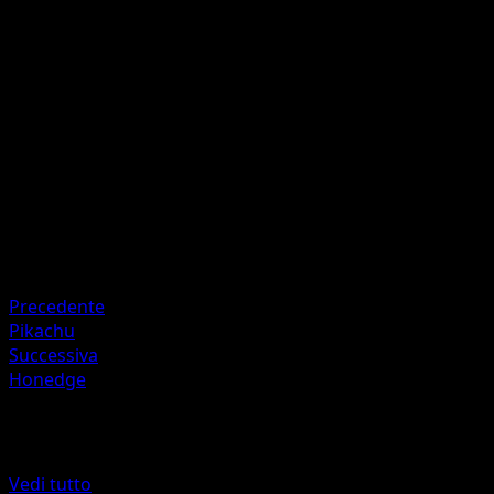
D
10
Artista
5ban Graphics
HP
60
Ritirata
Debolezza
Fighting ×2
Resistenza
Psychic -20
Precedente
Pikachu
Successiva
Honedge
Altro da McDonald's Collection 2014
Vedi tutto