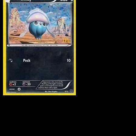
Inkay
·
McDonald's
Collection 2014
#6
Scarica Eyevo per scansionare carte all'istante 
seguire i prezzi.
Ottieni prezzi live, strumenti per la collezione e scansioni