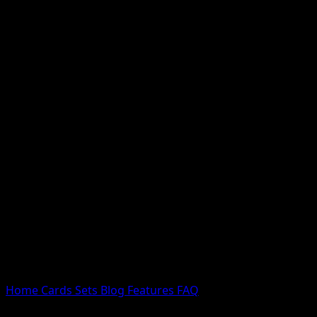
Nessun risultato
Prova con nomi Pokemon, nomi dei set o tipi di carta.
Lingua
Home
Cards
Sets
Blog
Features
FAQ