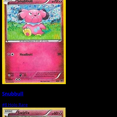
Snubbull
#8
Holo Rare