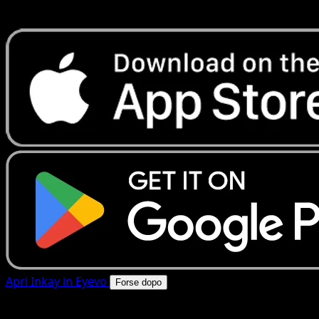
rapide. Apri questa carta nell'app o scarica ora.
Apri Inkay in Eyevo
Forse dopo
4.8★
|
50k+ download
|
Gratis