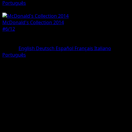
Português
Pokemon
Basic
McDonald's Collection 2014
#6/12
Rarità
Holo Rare
Lingua
English
Deutsch
Español
Français
Italiano
Português