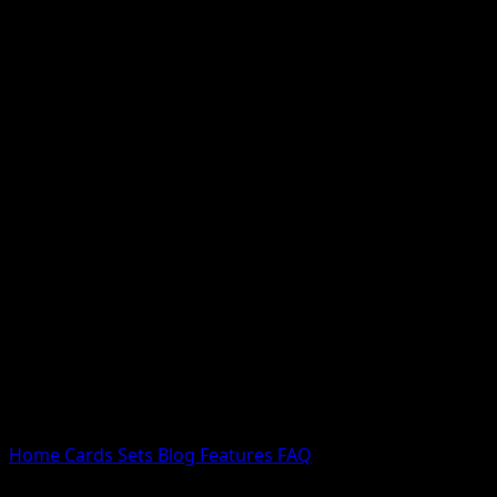
Nessun risultato
Prova con nomi Pokemon, nomi dei set o tipi di carta.
Lingua
Home
Cards
Sets
Blog
Features
FAQ