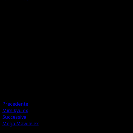
Megaton Cannon
F
F
F
F
This attack does 140 damage to 1 of your opponent's
Pokémon. During your next turn, this Pokémon can't
attack.
Artista
Takumi Wada
HP
190
Ritirata
Debolezza
Grass +20
Precedente
Mimikyu ex
Successiva
Mega Mawile ex