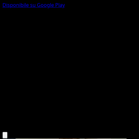
Disponibile su Google Play
Gigalith ex
Parata Fantasmagorica
Gioco di Carte Collezionabili Pokémon Pocket
#200
Two Star
Takumi Wada
Pokemon
Stage2
Fighting
Scarica l'app Eyevo