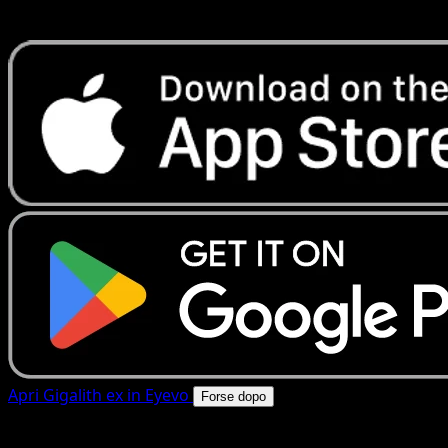
rapide. Apri questa carta nell'app o scarica ora.
Apri Gigalith ex in Eyevo
Forse dopo
4.8★
|
50k+ download
|
Gratis