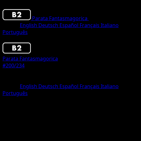
Parata Fantasmagorica
•
#200/234
•
Two Star
Lingua
English
Deutsch
Español
Français
Italiano
Português
Pokemon
Stage2
Parata Fantasmagorica
#200/234
Rarità
Two Star
Lingua
English
Deutsch
Español
Français
Italiano
Português