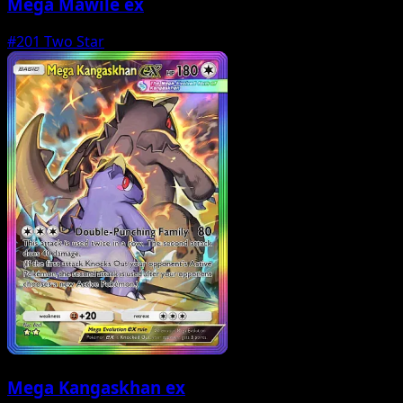
Mega Mawile ex
#201
Two Star
Mega Kangaskhan ex