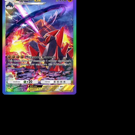
Gigalith ex
·
Parata
Fantasmagorica
#200
Scarica Eyevo per scansionare carte all'istante 
seguire i prezzi.
Ottieni prezzi live, strumenti per la collezione e scansioni