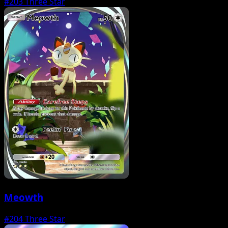
#203
Three Star
Meowth
#204
Three Star