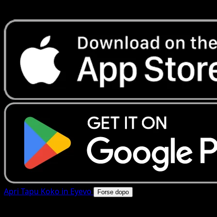
rapide. Apri questa carta nell'app o scarica ora.
Apri Tapu Koko in Eyevo
Forse dopo
4.8★
|
50k+ download
|
Gratis