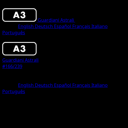
Guardiani Astrali
•
#166/239
•
Une Étoile
Lingua
English
Deutsch
Español
Français
Italiano
Português
Pokémon
Base
Guardiani Astrali
#166/239
Rarità
Une Étoile
Lingua
English
Deutsch
Español
Français
Italiano
Português