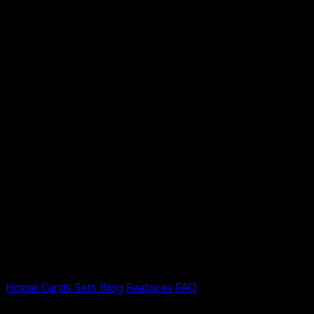
Nessun risultato
Prova con nomi Pokemon, nomi dei set o tipi di carta.
Lingua
Home
Cards
Sets
Blog
Features
FAQ