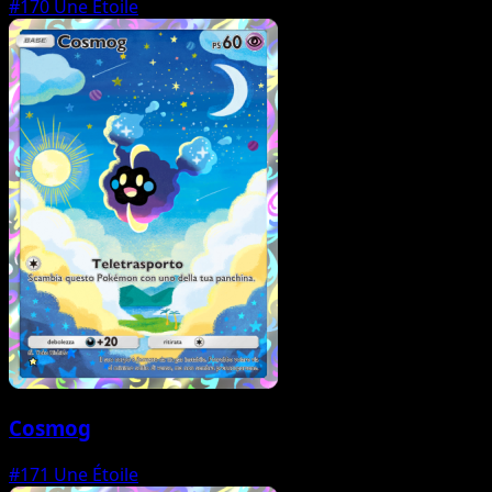
#170
Une Étoile
Cosmog
#171
Une Étoile