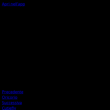
Apri nell'app
Invertivolt
L
L
L
70
Scambia questo Pokémon con un Pokémon {L} della tua
panchina.
Artista
OKACHEKE
HP
100
Ritirata
Debolezza
Lotta +20
Precedente
Oricorio
Successiva
Cutiefly