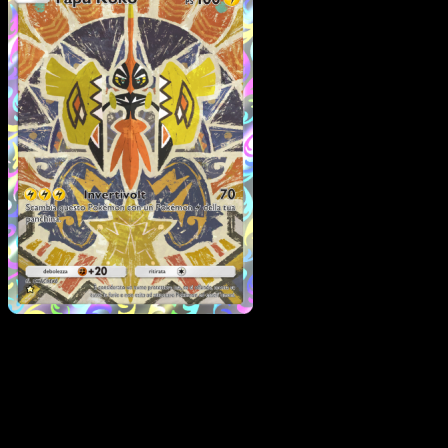
Tapu Koko
·
Guardiani
Astrali
#166
Scarica Eyevo per scansionare carte all'istante 
seguire i prezzi.
Ottieni prezzi live, strumenti per la collezione e scansioni