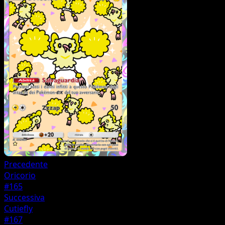
Precedente
Oricorio
#165
Successiva
Cutiefly
#167