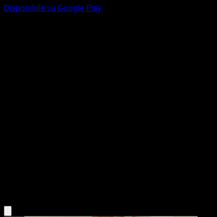
Disponibile su Google Play
Tapu Koko
Guardiani Astrali
Gioco di Carte Collezionabili Pokémon Pocket
#166
Une Étoile
OKACHEKE
Pokémon
Base
Lightning
Scarica l'app Eyevo