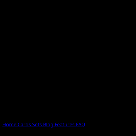
Nessun risultato
Prova con nomi Pokemon, nomi dei set o tipi di carta.
Lingua
Home
Cards
Sets
Blog
Features
FAQ