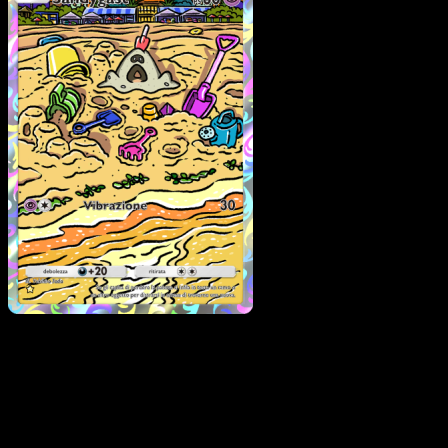
Sandygast
·
Guardiani
Astrali
#169
Scarica Eyevo per scansionare carte all'istante 
seguire i prezzi.
Ottieni prezzi live, strumenti per la collezione e scansioni