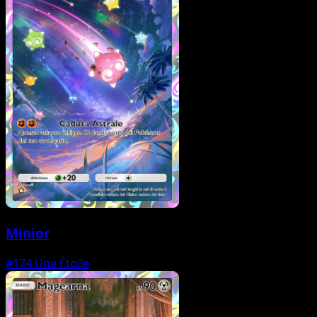
Minior
#174
Une Étoile