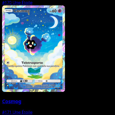
#170
Une Étoile
Cosmog
#171
Une Étoile