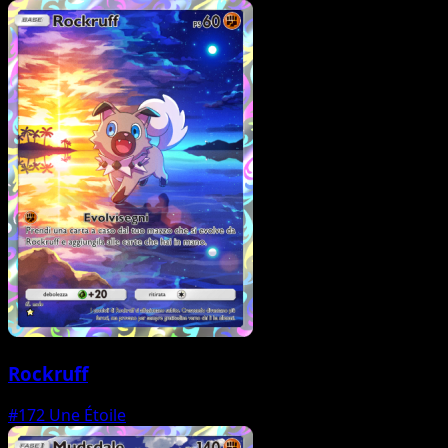
Rockruff
#172
Une Étoile