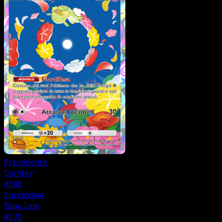
Precedente
Comfey
#168
Successiva
Tapu Lele
#170