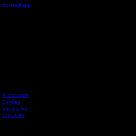
Apri nell'app
Vibrazione
P
I
30
Artista
Yukihiro Tada
HP
80
Ritirata
Debolezza
Oscurità +20
Precedente
Comfey
Successiva
Tapu Lele
Altro da Guardiani Astrali