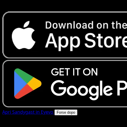
rapide. Apri questa carta nell'app o scarica ora.
Apri Sandygast in Eyevo
Forse dopo
4.8★
|
50k+ download
|
Gratis