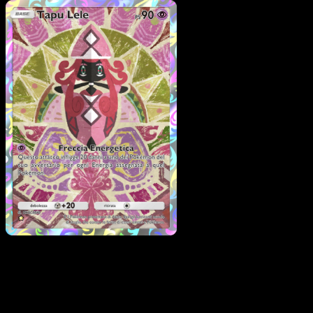
Pokémon
Base
Sandygast