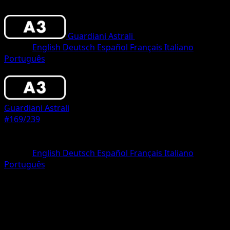
Guardiani Astrali
•
#169/239
•
Une Étoile
Lingua
English
Deutsch
Español
Français
Italiano
Português
Pokémon
Base
Guardiani Astrali
#169/239
Rarità
Une Étoile
Lingua
English
Deutsch
Español
Français
Italiano
Português