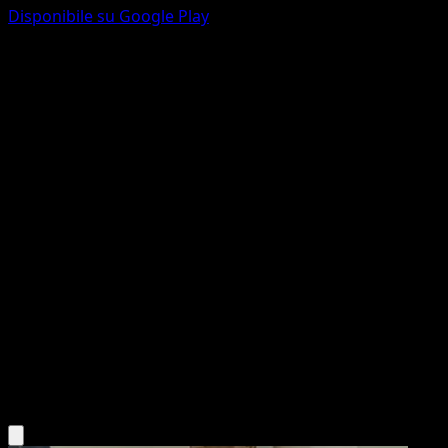
Disponibile su Google Play
Sandygast
Guardiani Astrali
Gioco di Carte Collezionabili Pokémon Pocket
#169
Une Étoile
Yukihiro Tada
Pokémon
Base
Psychic
Scarica l'app Eyevo