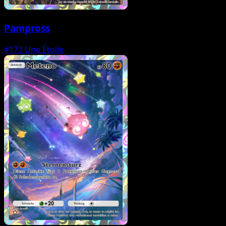
Pampross
#173
Une Étoile