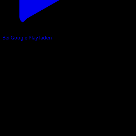
Bei Google Play laden
Sankabuh
Hüter des Firmaments
Pokémon‑Sammelkartenspiel‑Pocket
#169
Une Étoile
Yukihiro Tada
Pokémon
Basis