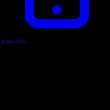
In App öffnen
Schwingung
P
F
30
Illustrator
Yukihiro Tada
HP
80
Rückzug
Schwäche
Unlicht +20