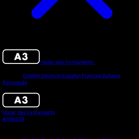
Hüter des Firmaments
•
#169/239
•
Une
Étoile
Sprache
English
Deutsch
Español
Français
Italiano
Português
Pokémon
Basis
Hüter des Firmaments
#169/239
Seltenheit
Une Étoile