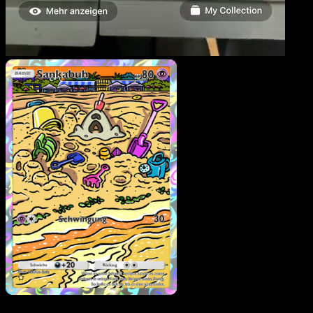
Sankabuh
·
Hüter des
Firmaments
#169