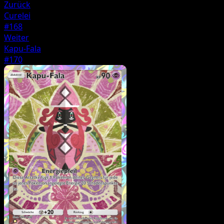
Zurück
Curelei
#168
Weiter
Kapu-Fala
#170