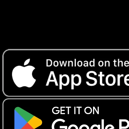
Lade Eyevo, um Karten sofort zu scannen und
Preise zu verfolgen.
Erhalte Live-Preise, Sammlungstools und schnelle Scans.
Öffne genau diese Karte in der App oder lade Eyevo jetzt
herunter.