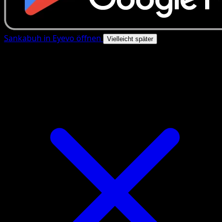
Sankabuh in Eyevo öffnen
Vielleicht später
4.8★
|
50k+ Downloads
|
Kostenlos
Sankabuh