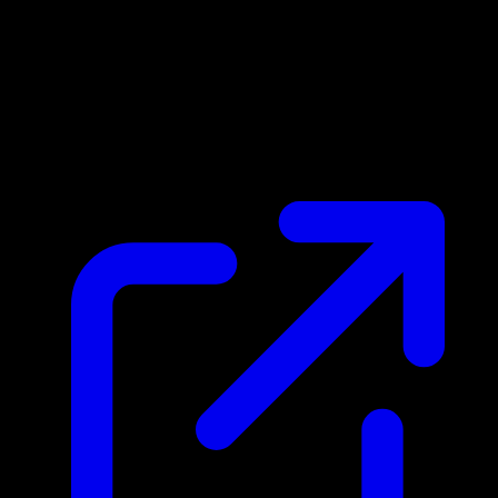
Marktpreis
N/A
Live