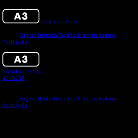
Guardiani Astrali
•
#210/239
•
Un
Chromatique
Lingua
English
Deutsch
Español
Français
Italiano
Português
Pokémon
Base
Guardiani Astrali
#210/239
Rarità
Un Chromatique
Lingua
English
Deutsch
Español
Français
Italiano
Português