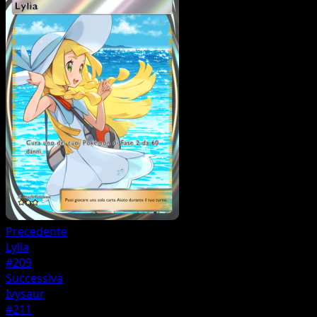
Precedente
Lylia
#209
Successiva
Ivysaur
#211