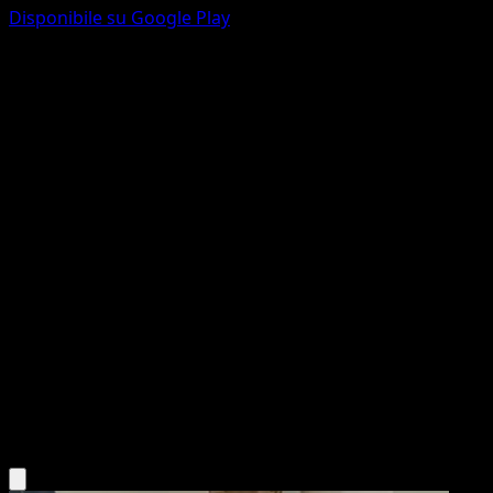
Disponibile su Google Play
Bulbasaur
Guardiani Astrali
Gioco di Carte Collezionabili Pokémon Pocket
#210
Un Chromatique
Ryuta Fuse
Pokémon
Base
Grass
Scarica l'app Eyevo