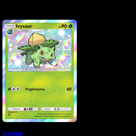
Ivysaur