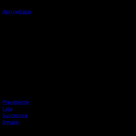
Apri nell'app
Frustata
E
I
40
Artista
Ryuta Fuse
HP
70
Ritirata
Debolezza
Fuoco +20
Precedente
Lylia
Successiva
Ivysaur