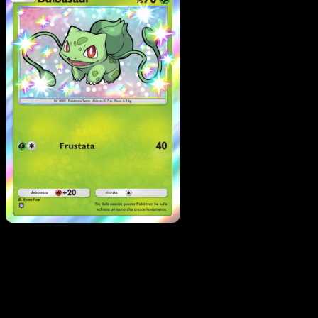
Bulbasaur
·
Guardiani
Astrali
#210
Scarica Eyevo per scansionare carte all'istante 
seguire i prezzi.
Ottieni prezzi live, strumenti per la collezione e scansioni