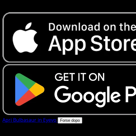
rapide. Apri questa carta nell'app o scarica ora.
Apri Bulbasaur in Eyevo
Forse dopo
4.8★
|
50k+ download
|
Gratis