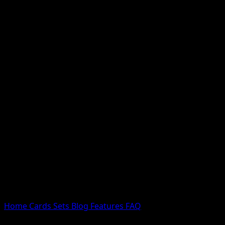
Nessun risultato
Prova con nomi Pokemon, nomi dei set o tipi di carta.
Lingua
Home
Cards
Sets
Blog
Features
FAQ