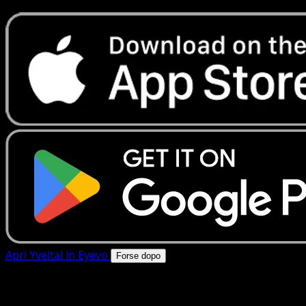
Apri Yveltal in Eyevo
Forse dopo
4.8★
|
50k+ download
|
Gratis
Yveltal