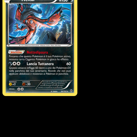
Yveltal
·
Turbo Blitz
#94
Scarica Eyevo per scansionare carte all'istante 
seguire i prezzi.
Ottieni prezzi live, strumenti per la collezione e scansioni
rapide. Apri questa carta nell'app o scarica ora.