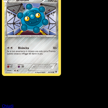
Pokémon
Base
Yveltal
Chiudi