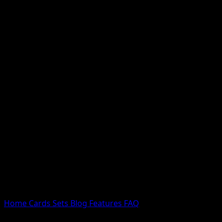
Nessun risultato
Prova con nomi Pokemon, nomi dei set o tipi di carta.
Lingua
Home
Cards
Sets
Blog
Features
FAQ