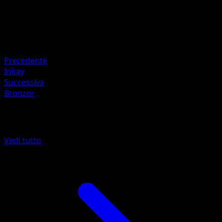
Ritirata
Debolezza
Lampo ×2
Resistenza
Fighting -20
Precedente
Inkay
Successiva
Bronzor
Altro da Turbo Blitz
Vedi tutto