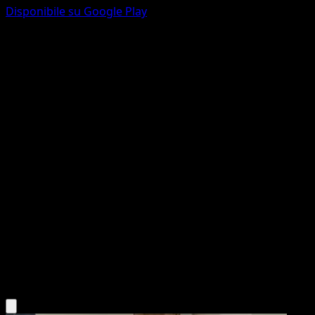
Disponibile su Google Play
Yveltal
Turbo Blitz
XY
#94
Rara
TOKIYA
Pokémon
Base
Darkness
Scarica l'app Eyevo