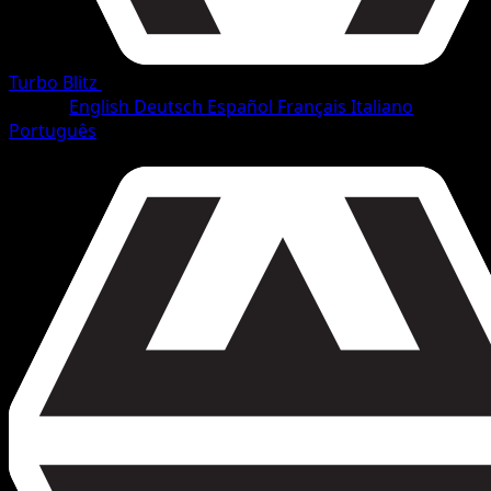
Turbo Blitz
•
#94/165
•
Rara
Lingua
English
Deutsch
Español
Français
Italiano
Português
Pokémon
Base