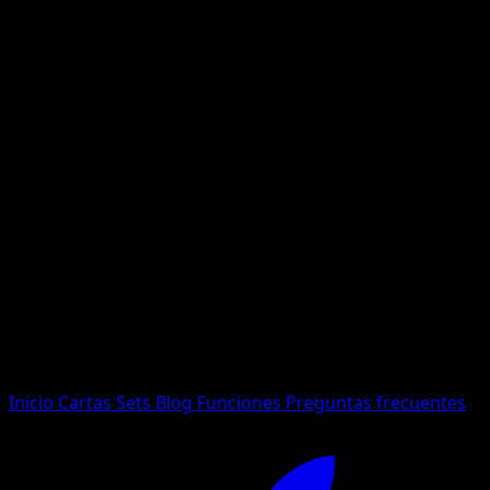
No se encontraron resultados
Busca nombres de Pokemon, sets o tipos de carta.
Idioma
Inicio
Cartas
Sets
Blog
Funciones
Preguntas frecuentes