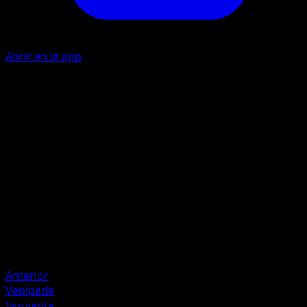
Abrir en la app
Ability
Poison Point
P
I
I
50
Artista
match
HP
100
Retirada
Debilidad
Psíquico ×2
Anterior
Venipede
Siguiente