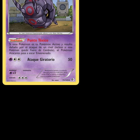
Whirlipede
·
Fronteras
Cruzadas
#73
Descarga Eyevo para escanear cartas al instant
y seguir precios.
Recibe precios en vivo, herramientas de colección y
escaneos rápidos. Abre esta carta exacta en la app o
descarga ahora.