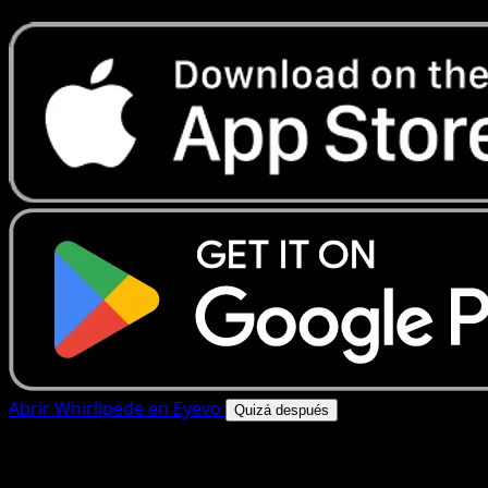
Abrir Whirlipede en Eyevo
Quizá después
4.8★
|
50k+ descargas
|
Gratis
Whirlipede