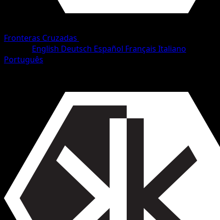
Fronteras Cruzadas
•
#73/153
•
Uncommon
Idioma
English
Deutsch
Español
Français
Italiano
Português
Pokémon
Fase 1