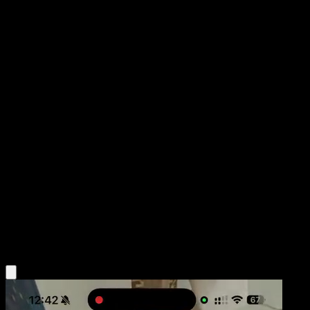
Whirlipede
Fronteras Cruzadas
Negro y Blanco
#73
Uncommon
match
Pokémon
Fase 1
Psychic
Obtén la app Eyevo