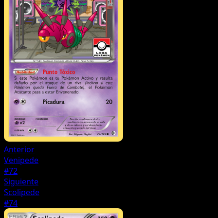
Anterior
Venipede
#72
Siguiente
Scolipede
#74