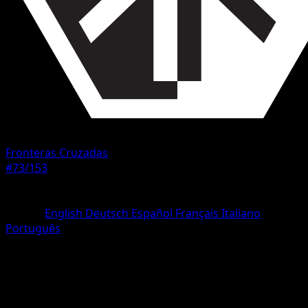
Fronteras Cruzadas
#73/153
Rareza
Uncommon
Idioma
English
Deutsch
Español
Français
Italiano
Português