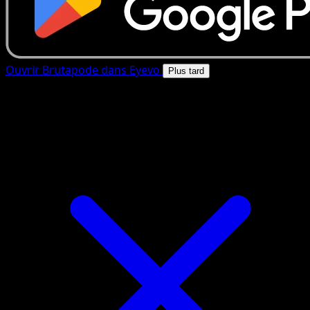
Ouvrir Brutapode dans Eyevo
Plus tard
4.8★
|
50k+ telechargements
|
Gratuit
Brutapode