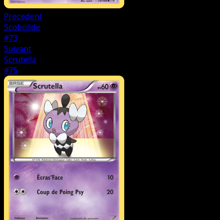
Precedent
Scobolide
#73
Suivant
Scrutella
#75