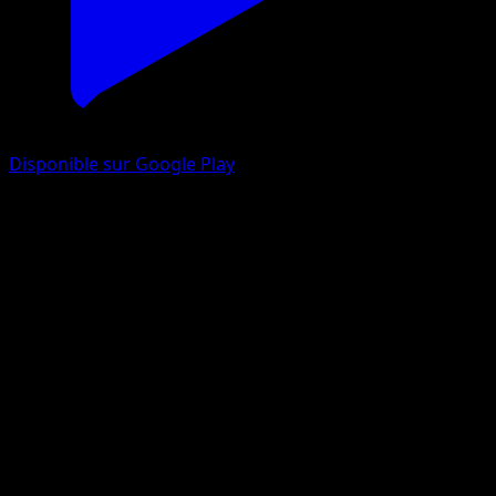
Disponible sur Google Play
Brutapode
Frontières Franchies
Noir & Blanc
#74
Rare
5ban Graphics
Pokémon