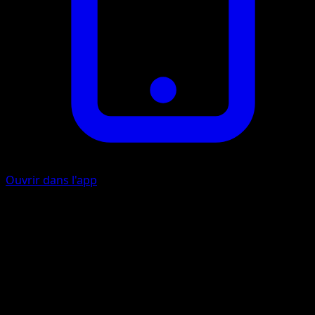
Ouvrir dans l'app
Ability
Poison Point
Choc Venin
P
P
I
I
80