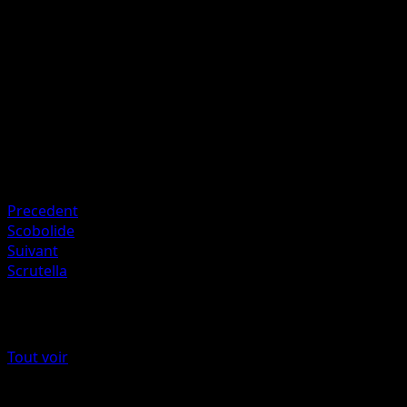
Si le Pokémon Défenseur est Empoisonné, cette attaque
inflige 40 dégâts supplémentaires.
Artiste
5ban Graphics
HP
150
Retraite
Faiblesse
Psy ×2
Precedent
Scobolide
Suivant
Scrutella
Plus de Frontières Franchies
Tout voir