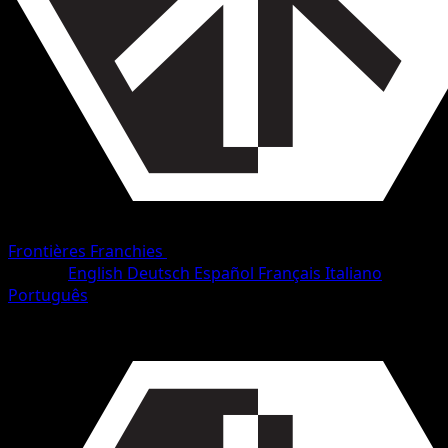
Frontières Franchies
•
#74/153
•
Rare
Langue
English
Deutsch
Español
Français
Italiano
Português
Pokémon
Niveau 2