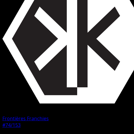
Frontières Franchies
#74/153
Rarete