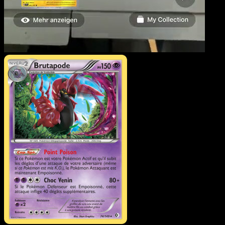
Brutapode
·
Frontières