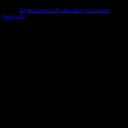
Rare
Langue
English
Deutsch
Español
Français
Italiano
Português