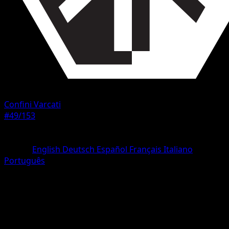
Confini Varcati
#49/153
Rarità
Rara
Lingua
English
Deutsch
Español
Français
Italiano
Português