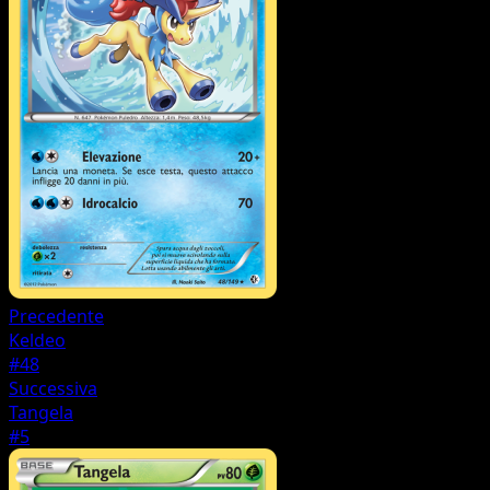
Precedente
Keldeo
#48
Successiva
Tangela
#5