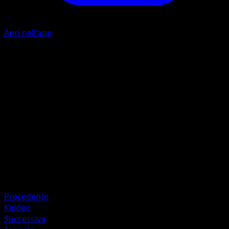
Apri nell'app
Ability
Rush In
I
I
I
50
Artista
Toyste Beach
HP
170
Ritirata
Debolezza
Erba ×2
Precedente
Keldeo
Successiva