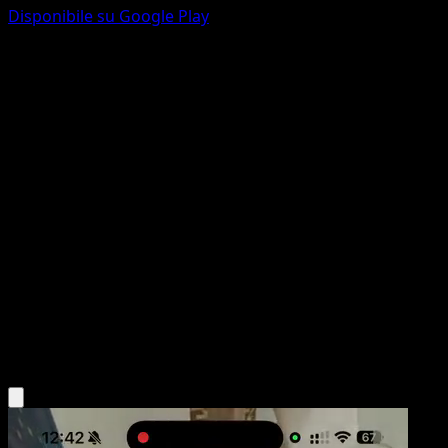
Disponibile su Google Play
Keldeo-EX
Confini Varcati
Nero e Bianco
#49
Rara
Toyste Beach
Pokémon
Water
Scarica l'app Eyevo