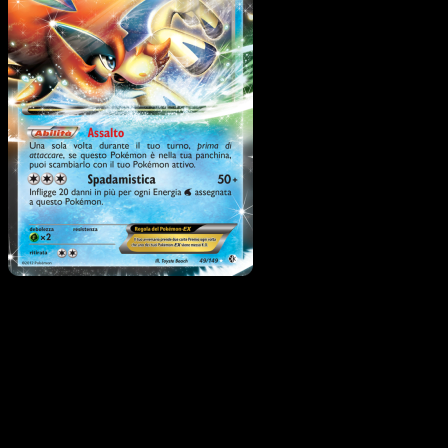
Keldeo-EX
·
Confini Varcat
#49
Scarica Eyevo per scansionare carte all'istante 
seguire i prezzi.
Ottieni prezzi live, strumenti per la collezione e scansioni
rapide. Apri questa carta nell'app o scarica ora.