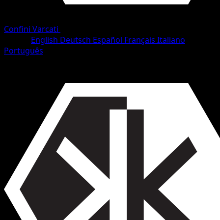
Confini Varcati
•
#49/153
•
Rara
Lingua
English
Deutsch
Español
Français
Italiano
Português
Pokémon