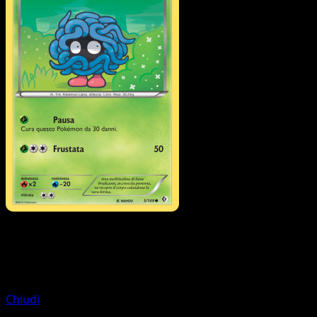
Pokémon
Keldeo-EX
Chiudi