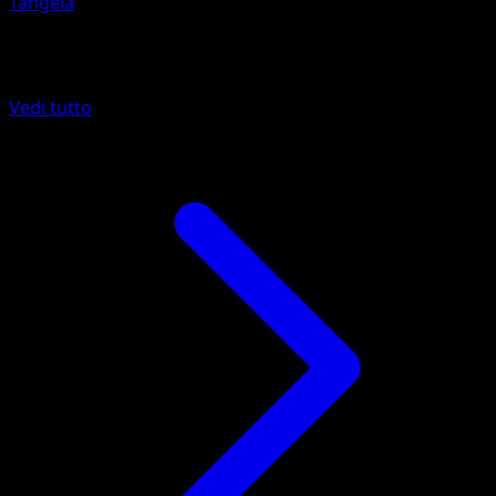
Tangela
Altro da Confini Varcati
Vedi tutto