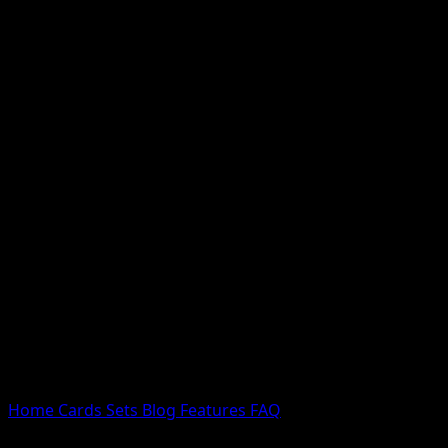
Nessun risultato
Prova con nomi Pokemon, nomi dei set o tipi di carta.
Lingua
Home
Cards
Sets
Blog
Features
FAQ