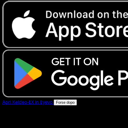
Apri Keldeo-EX in Eyevo
Forse dopo
4.8★
|
50k+ download
|
Gratis
Keldeo-EX