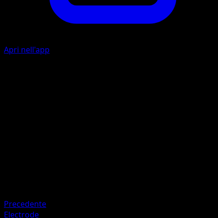
Apri nell'app
L
I
20
L
I
I
50
Artista
Shigenori Negishi
HP
80
Ritirata
Debolezza
Lotta ×2
Precedente
Electrode