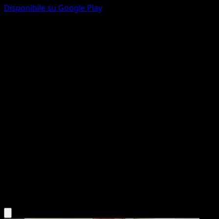
Disponibile su Google Play
Electabuzz
Confini Varcati
Nero e Bianco
#53
Comune
Shigenori Negishi
Pokémon
Base
Lightning
Scarica l'app Eyevo