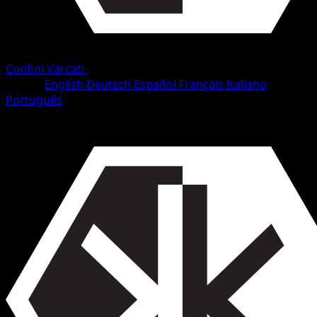
Confini Varcati
•
#53/153
•
Comune
Lingua
English
Deutsch
Español
Français
Italiano
Português
Pokémon
Base