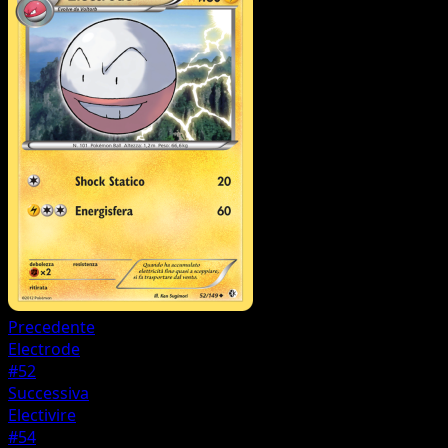
Precedente
Electrode
#52
Successiva
Electivire
#54