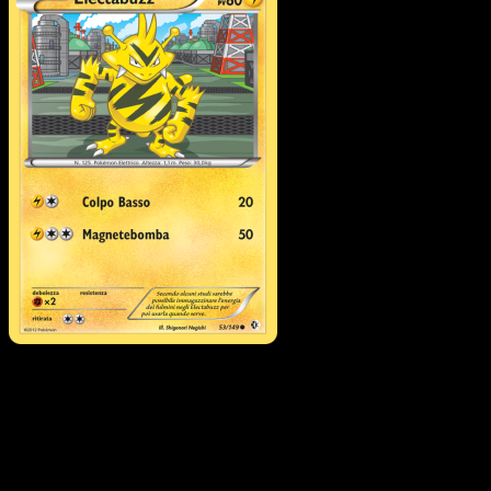
Electabuzz
·
Confini
Varcati
#53
Scarica Eyevo per scansionare carte all'istante 
seguire i prezzi.
Ottieni prezzi live, strumenti per la collezione e scansioni