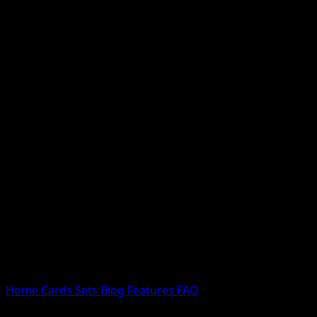
Nessun risultato
Prova con nomi Pokemon, nomi dei set o tipi di carta.
Lingua
Home
Cards
Sets
Blog
Features
FAQ