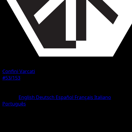
Confini Varcati
#53/153
Rarità
Comune
Lingua
English
Deutsch
Español
Français
Italiano
Português