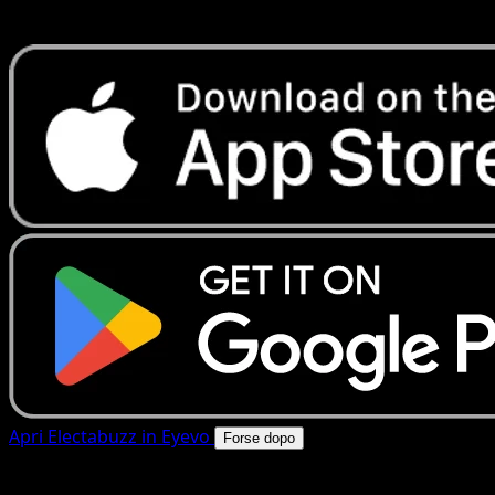
rapide. Apri questa carta nell'app o scarica ora.
Apri Electabuzz in Eyevo
Forse dopo
4.8★
|
50k+ download
|
Gratis