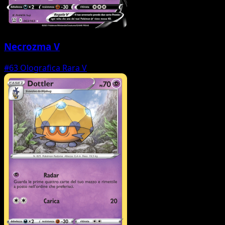
Necrozma V
#63
Olografica Rara V