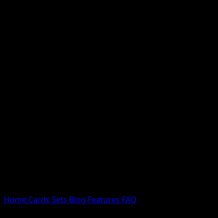
Nessun risultato
Prova con nomi Pokemon, nomi dei set o tipi di carta.
Lingua
Home
Cards
Sets
Blog
Features
FAQ