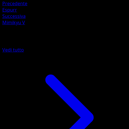
Precedente
Espurr
Successiva
Mimikyu V
Altro da Stili di Lotta
Vedi tutto