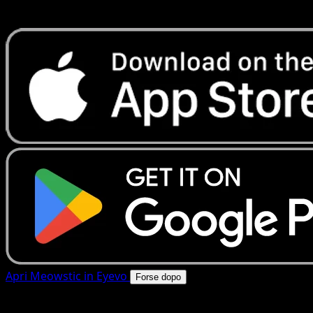
rapide. Apri questa carta nell'app o scarica ora.
Apri Meowstic in Eyevo
Forse dopo
4.8★
|
50k+ download
|
Gratis