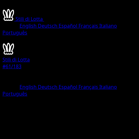
Stili di Lotta
•
#61/183
•
Olografica Rara
Lingua
English
Deutsch
Español
Français
Italiano
Português
Pokémon
Livello 1
Stili di Lotta
#61/183
Rarità
Olografica Rara
Lingua
English
Deutsch
Español
Français
Italiano
Português