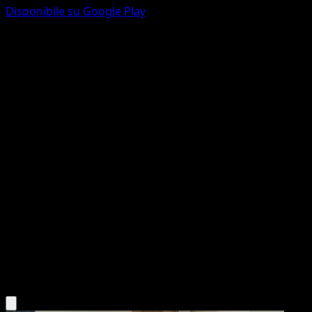
Disponibile su Google Play
Meowstic
Stili di Lotta
Spada e Scudo
#61
Olografica Rara
Yuu Nishida
Pokémon
Livello 1
Psychic
Scarica l'app Eyevo