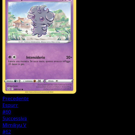
Precedente
Espurr
#60
Successiva
Mimikyu V
#62