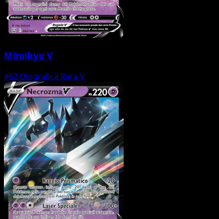
Mimikyu V
#62
Olografica Rara V