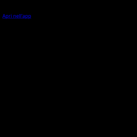
Apri nell'app
Ability
Ear Moves
Psicosfera
P
I
50
Artista
Yuu Nishida
HP
90
Ritirata
Debolezza
Oscurità ×2
Resistenza
Fighting -30