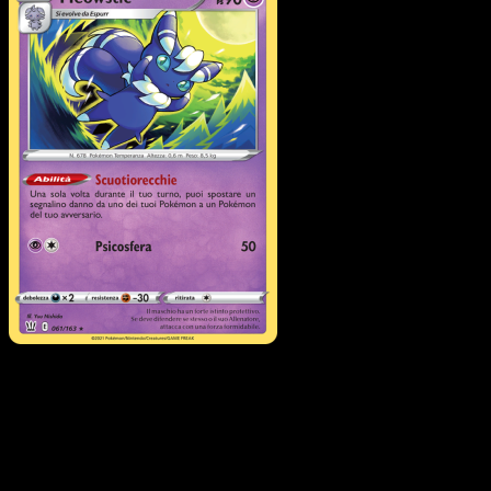
Meowstic
·
Stili di Lotta
#61
Scarica Eyevo per scansionare carte all'istante 
seguire i prezzi.
Ottieni prezzi live, strumenti per la collezione e scansioni