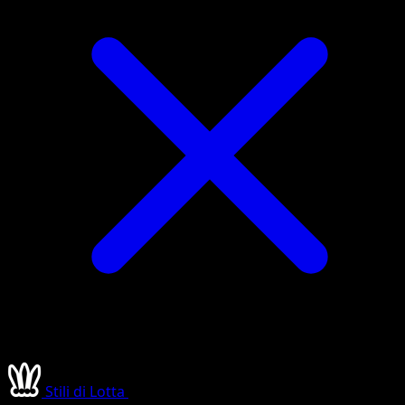
Stili di Lotta
•
#182/183
•
Segreto rara