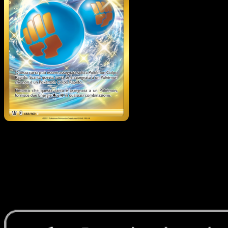
Energia Colpo Rapido
·
Stili di Lotta
#182
Scarica Eyevo per scansionare carte all'istante 
seguire i prezzi.
Ottieni prezzi live, strumenti per la collezione e scansioni
rapide. Apri questa carta nell'app o scarica ora.