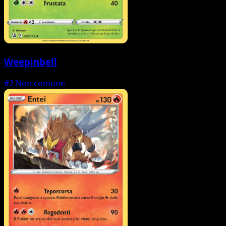
Weepinbell
#2
Non comune