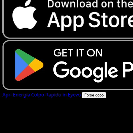
Apri Energia Colpo Rapido in Eyevo
Forse dopo
4.8★
|
50k+ download
|
Gratis
Energia Colpo Rapido