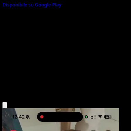
Disponibile su Google Play
Energia Colpo Rapido
Stili di Lotta
Spada e Scudo
#182
Segreto rara
Unknown artist
Energia
Scarica l'app Eyevo