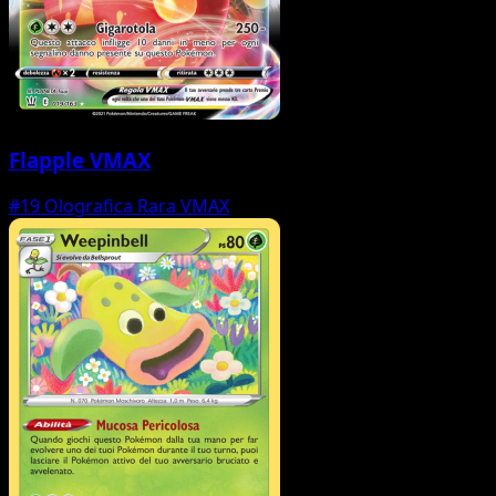
Flapple VMAX
#19
Olografica Rara VMAX