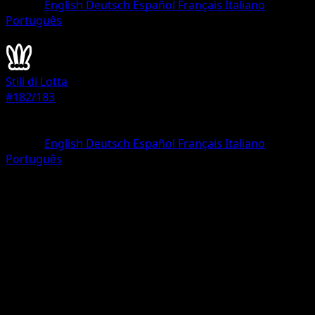
Lingua
English
Deutsch
Español
Français
Italiano
Português
Energia
Stili di Lotta
#182/183
Rarità
Segreto rara
Lingua
English
Deutsch
Español
Français
Italiano
Português