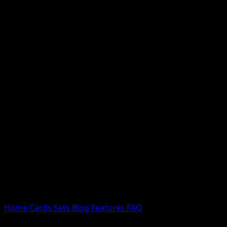
Nessun risultato
Prova con nomi Pokemon, nomi dei set o tipi di carta.
Lingua
Home
Cards
Sets
Blog
Features
FAQ