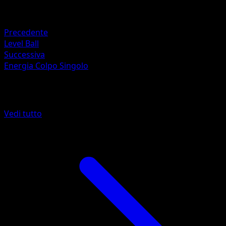
Unknown
Ritirata
Precedente
Level Ball
Successiva
Energia Colpo Singolo
Altro da Stili di Lotta
Vedi tutto