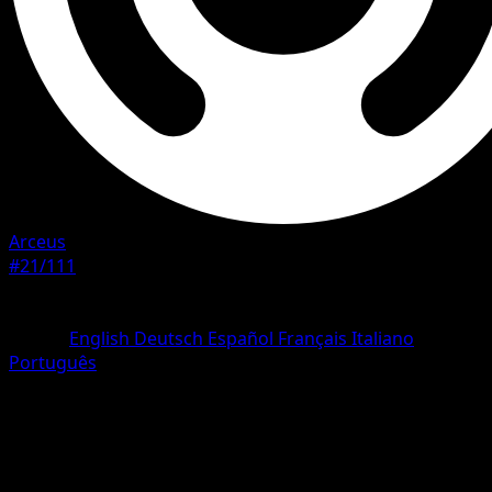
Arceus
#21/111
Rarità
Rare
Lingua
English
Deutsch
Español
Français
Italiano
Português