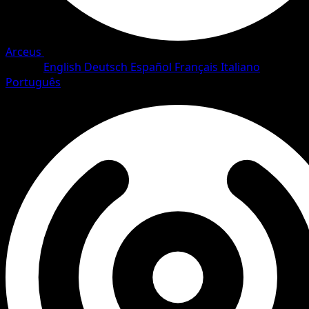
Arceus
•
#21/111
•
Rare
Lingua
English
Deutsch
Español
Français
Italiano
Português
Pokemon
Stage1