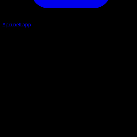
Apri nell'app
Ability
Relaxing Shower
Hover Heal
C
C
40
Remove all Special Conditions from Lopunny.
Artista
Kyoko Umemoto
HP
80
Ritirata
Debolezza