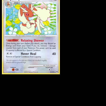
Lopunny
·
Arceus
#21
Scarica Eyevo per scansionare carte all'istante 
seguire i prezzi.
Ottieni prezzi live, strumenti per la collezione e scansioni
rapide. Apri questa carta nell'app o scarica ora.