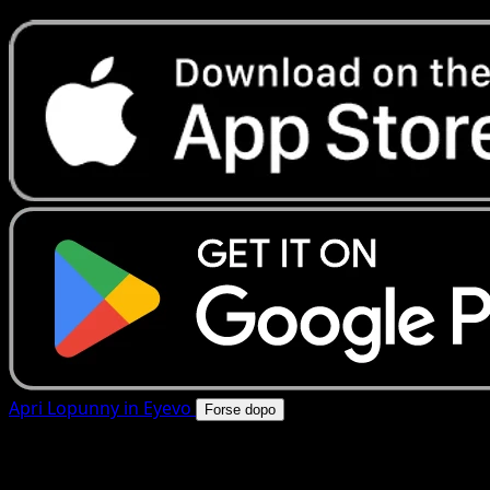
Apri Lopunny in Eyevo
Forse dopo
4.8★
|
50k+ download
|
Gratis
Lopunny