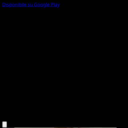
Disponibile su Google Play
Lopunny
Arceus
Platino
#21
Rare
Kyoko Umemoto
Pokemon
Stage1
Colorless
Scarica l'app Eyevo