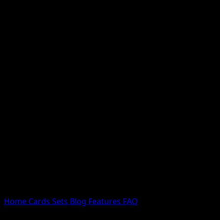
Nessun risultato
Prova con nomi Pokemon, nomi dei set o tipi di carta.
Lingua
Home
Cards
Sets
Blog
Features
FAQ