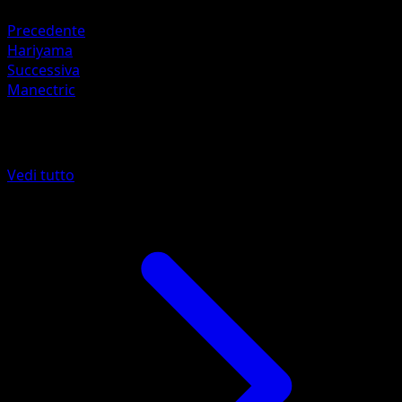
Fighting +20
Precedente
Hariyama
Successiva
Manectric
Altro da Arceus
Vedi tutto