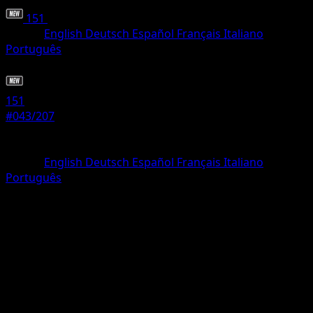
151
•
#043/207
•
Comune
Lingua
English
Deutsch
Español
Français
Italiano
Português
Pokémon
Base
151
#043/207
Rarità
Comune
Lingua
English
Deutsch
Español
Français
Italiano
Português