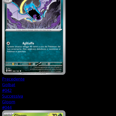
Precedente
Golbat
#042
Successiva
Gloom
#044