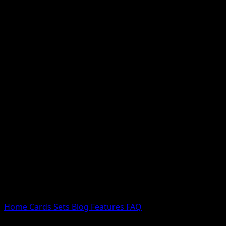
Nessun risultato
Prova con nomi Pokemon, nomi dei set o tipi di carta.
Lingua
Home
Cards
Sets
Blog
Features
FAQ