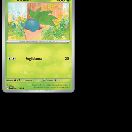
Oddish
·
151
#043
Scarica Eyevo per scansionare carte all'istante 
seguire i prezzi.
Ottieni prezzi live, strumenti per la collezione e scansioni
rapide. Apri questa carta nell'app o scarica ora.