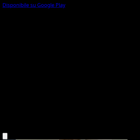
Disponibile su Google Play
Oddish
151
Scarlatto e Violetto
#043
Comune
Sekio
Pokémon
Base
Grass
Scarica l'app Eyevo