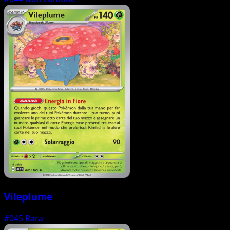
Vileplume
#045
Rara