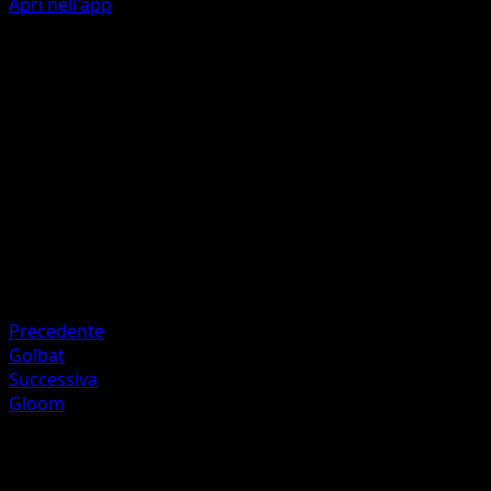
Apri nell'app
Foglielama
I
I
20
Artista
Sekio
HP
60
Ritirata
Debolezza
Fuoco ×2
Precedente
Golbat
Successiva
Gloom
Altro da 151