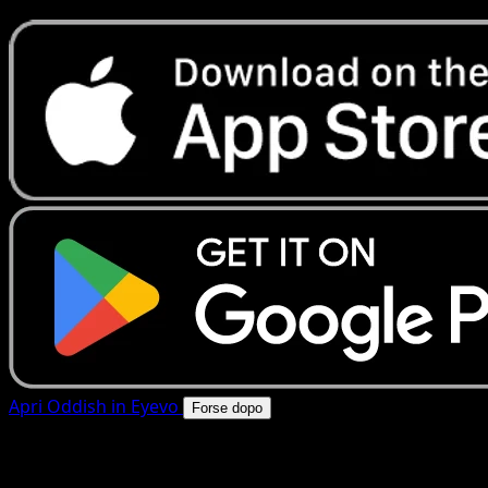
Apri Oddish in Eyevo
Forse dopo
4.8★
|
50k+ download
|
Gratis
Oddish