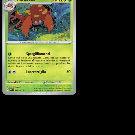
Parasect
·
151
#047
Scarica Eyevo per scansionare carte all'istante 
seguire i prezzi.
Ottieni prezzi live, strumenti per la collezione e scansioni
rapide. Apri questa carta nell'app o scarica ora.