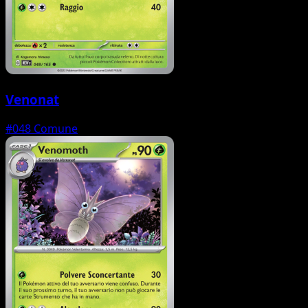
Venonat
#048
Comune