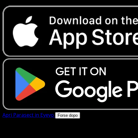
Apri Parasect in Eyevo
Forse dopo
4.8★
|
50k+ download
|
Gratis
Parasect