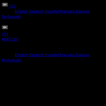
151
•
#047/207
•
Non comune
Lingua
English
Deutsch
Español
Français
Italiano
Português
Pokémon
Livello 1
151
#047/207
Rarità
Non comune
Lingua
English
Deutsch
Español
Français
Italiano
Português