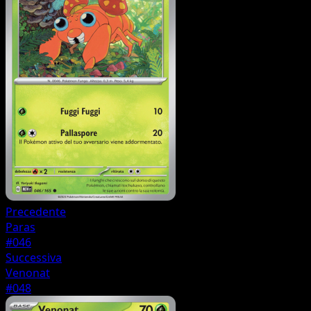
Precedente
Paras
#046
Successiva
Venonat
#048