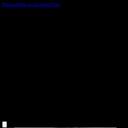
Disponibile su Google Play
Parasect
151
Scarlatto e Violetto
#047
Non comune
Yoriyuki Ikegami
Pokémon
Livello 1
Grass
Scarica l'app Eyevo