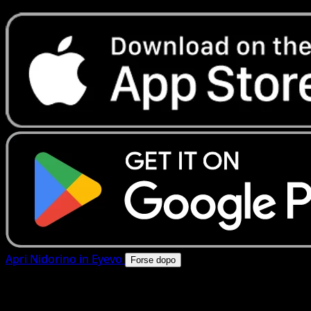
Apri Nidorino in Eyevo
Forse dopo
4.8★
|
50k+ download
|
Gratis
Nidorino