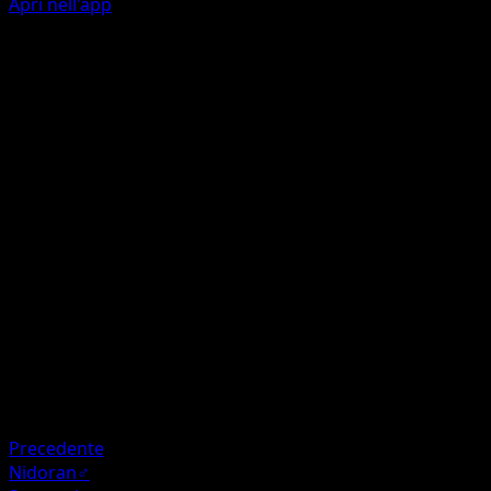
Apri nell'app
Zannaffilata
O
30
Corna Superpotenziate
O
O
I
100
Artista
Shiburingaru
HP
90
Ritirata
Debolezza
Lotta ×2
Precedente
Nidoran♂