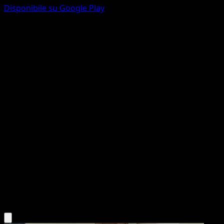
Disponibile su Google Play
Nidorino
151
Scarlatto e Violetto
#033
Non comune
Shiburingaru
Pokémon
Livello 1
Darkness
Scarica l'app Eyevo