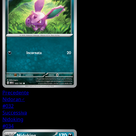
Precedente
Nidoran♂
#032
Successiva
Nidoking
#034