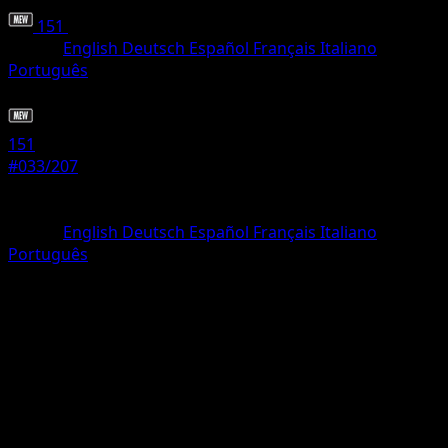
151
•
#033/207
•
Non comune
Lingua
English
Deutsch
Español
Français
Italiano
Português
Pokémon
Livello 1
151
#033/207
Rarità
Non comune
Lingua
English
Deutsch
Español
Français
Italiano
Português