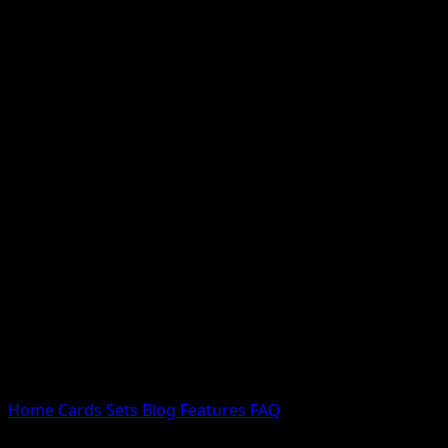
Nessun risultato
Prova con nomi Pokemon, nomi dei set o tipi di carta.
Lingua
Home
Cards
Sets
Blog
Features
FAQ