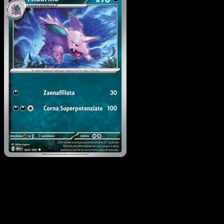
Nidorino
·
151
#033
Scarica Eyevo per scansionare carte all'istante 
seguire i prezzi.
Ottieni prezzi live, strumenti per la collezione e scansioni
rapide. Apri questa carta nell'app o scarica ora.