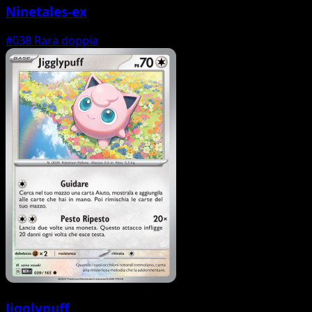
Ninetales-ex
#038
Rara doppia
Jigglypuff