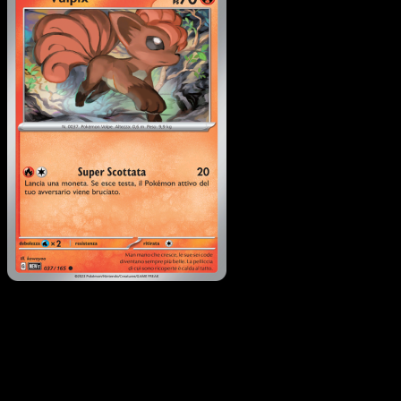
Vulpix
·
151
#037
Scarica Eyevo per scansionare carte all'istante 
seguire i prezzi.
Ottieni prezzi live, strumenti per la collezione e scansioni
rapide. Apri questa carta nell'app o scarica ora.