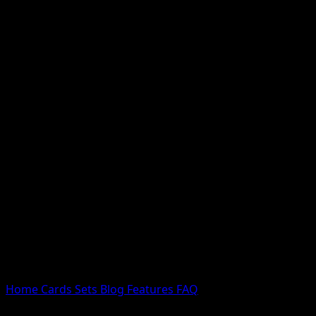
Nessun risultato
Prova con nomi Pokemon, nomi dei set o tipi di carta.
Lingua
Home
Cards
Sets
Blog
Features
FAQ