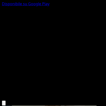
Disponibile su Google Play
Vulpix
151
Scarlatto e Violetto
#037
Comune
kawayoo
Pokémon
Base
Fire
Scarica l'app Eyevo