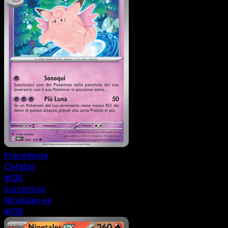
Precedente
Clefable
#036
Successiva
Ninetales-ex
#038