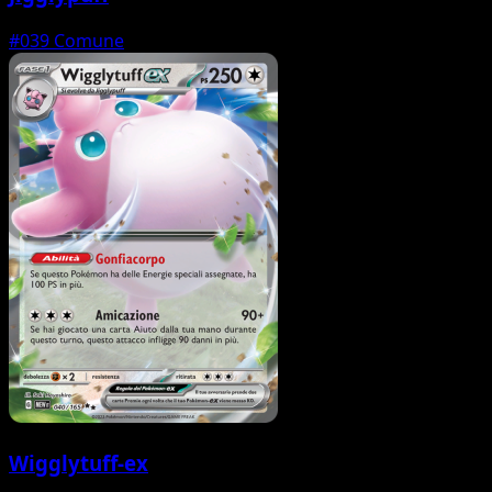
#039
Comune
Wigglytuff-ex