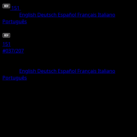
151
•
#037/207
•
Comune
Lingua
English
Deutsch
Español
Français
Italiano
Português
Pokémon
Base
151
#037/207
Rarità
Comune
Lingua
English
Deutsch
Español
Français
Italiano
Português