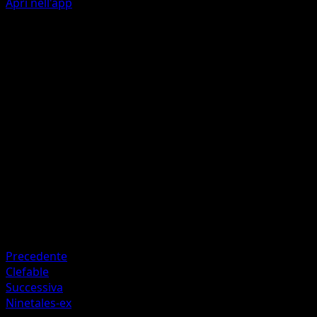
Apri nell'app
Super Scottata
F
I
20
Lancia una moneta. Se esce testa, il Pokémon attivo del tu
avversario viene bruciato.
Artista
kawayoo
HP
70
Ritirata
Debolezza
Acqua ×2
Precedente
Clefable
Successiva
Ninetales-ex