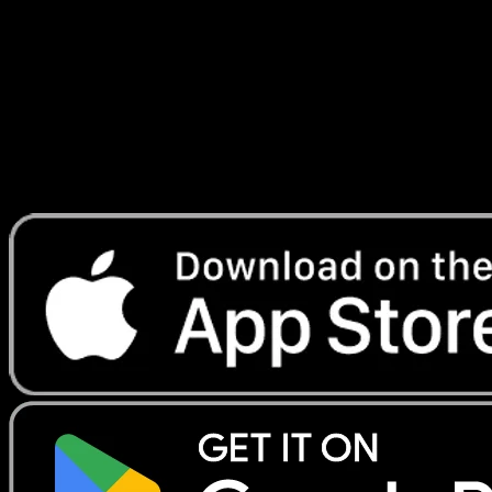
Entre Ciel et Mer
#204
Telechargez Eyevo pour scanner les cartes
instantanement et suivre les prix.
Profitez de prix en direct, d'outils de collection et de scans
rapides. Ouvrez cette carte dans l'app ou telechargez
maintenant.