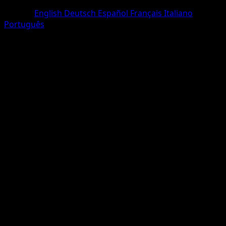
Deux Étoiles
Langue
English
Deutsch
Español
Français
Italiano
Português