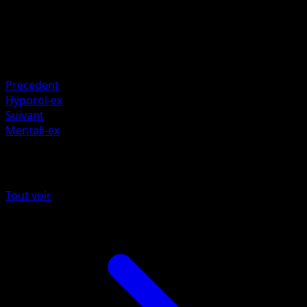
HP
150
Retraite
Faiblesse
Combat +20
Precedent
Hyporoi-ex
Suivant
Mentali-ex
Plus de Sagesse Entre Ciel et Mer
Tout voir