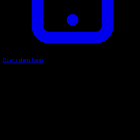
Ouvrir dans l'app
Signaux Aveuglants
É
I
I
80
Lancez une pièce. Si c'est face, le Pokémon Actif de votre
adversaire est maintenant Paralysé. Si c'est pile, le
Pokémon Actif de votre adversaire est maintenant Confus
Artiste
Fujimoto Gold