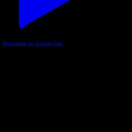
Disponible sur Google Play
Lanturn-ex
Sagesse Entre Ciel et Mer
Jeu de Cartes à Collectionner Pokémon Pocket
#204
Deux Étoiles
Fujimoto Gold
Pokémon