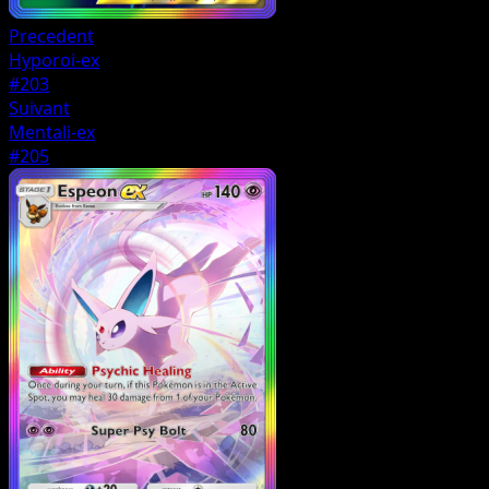
Precedent
Hyporoi-ex
#203
Suivant
Mentali-ex
#205