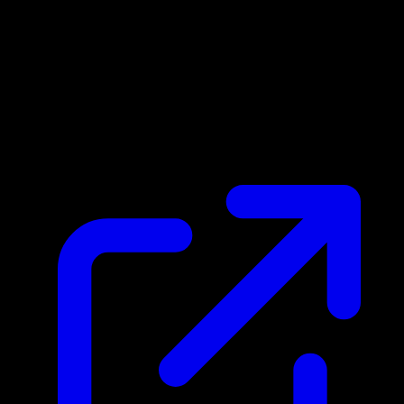
Prix du marche
N/A
Live