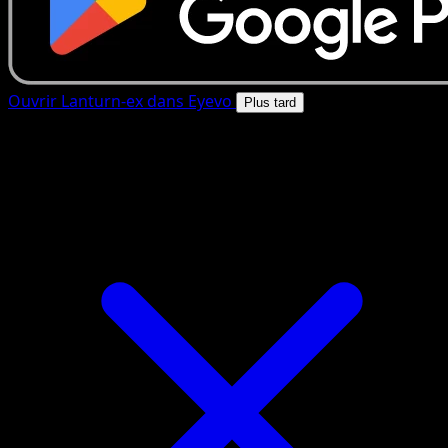
Ouvrir Lanturn-ex dans Eyevo
Plus tard
4.8★
|
50k+ telechargements
|
Gratuit
Lanturn-ex