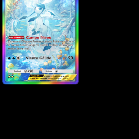
Glaceon ex
·
Luz Triunfal
#092
Descarga Eyevo para escanear cartas al instant
y seguir precios.
Recibe precios en vivo, herramientas de colección y
escaneos rápidos. Abre esta carta exacta en la app o
descarga ahora.