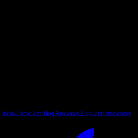
No se encontraron resultados
Busca nombres de Pokemon, sets o tipos de carta.
Idioma
Inicio
Cartas
Sets
Blog
Funciones
Preguntas frecuentes