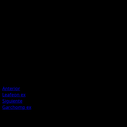
Snowy Terrain
Viento Gélido
A
A
I
90
Artista
rika
HP
140
Retirada
Debilidad
Metálica +20
Anterior
Leafeon ex
Siguiente
Garchomp ex
Más de Luz Triunfal