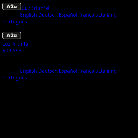
Luz Triunfal
•
#092/96
•
Dos Estrellas
Idioma
English
Deutsch
Español
Français
Italiano
Português
Pokémon
Fase 1
Luz Triunfal
#092/96
Rareza
Dos Estrellas
Idioma
English
Deutsch
Español
Français
Italiano
Português