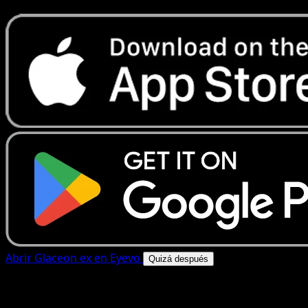
Abrir Glaceon ex en Eyevo
Quizá después
4.8★
|
50k+ descargas
|
Gratis
Glaceon ex