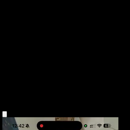
Glaceon ex
Luz Triunfal
Juego de Cartas Coleccionables Pokémon Pocket
#092
Dos Estrellas
rika
Pokémon
Fase 1
Water
Obtén la app Eyevo