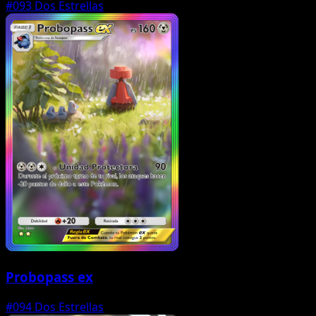
#093
Dos Estrellas
Probopass ex
#094
Dos Estrellas