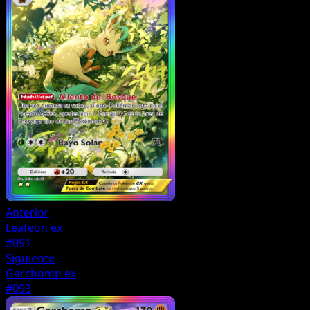
Anterior
Leafeon ex
#091
Siguiente
Garchomp ex
#093