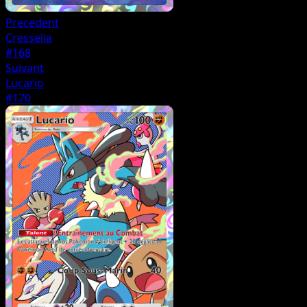
Precedent
Cresselia
#168
Suivant
Lucario
#170