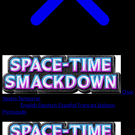
Choc
Spatio-Temporel
•
#169/207
•
Une Étoile
Langue
English
Deutsch
Español
Français
Italiano
Português
Pokémon
Niveau 2