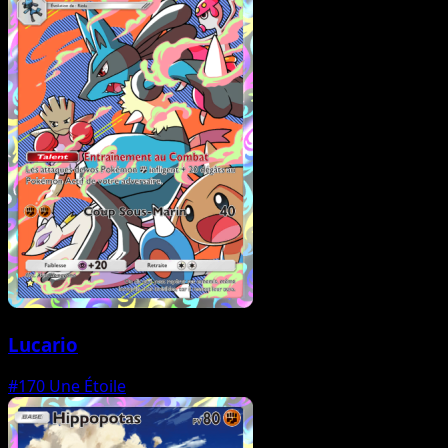
Lucario
#170
Une Étoile