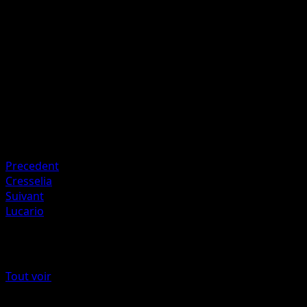
150
Défaussez les 3 premières cartes du dessus de votre deck
Artiste
Taiga Kayama
HP
160
Retraite
Faiblesse
Plante +20
Precedent
Cresselia
Suivant
Lucario
Plus de Choc Spatio-Temporel
Tout voir