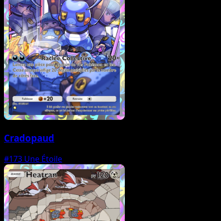
Cradopaud
#173
Une Étoile