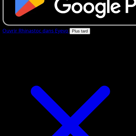
Ouvrir Rhinastoc dans Eyevo
Plus tard
4.8★
|
50k+ telechargements
|
Gratuit
Rhinastoc