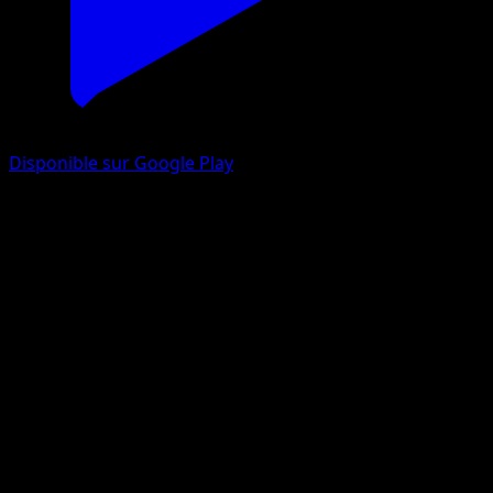
Disponible sur Google Play
Rhinastoc
Choc Spatio-Temporel
Jeu de Cartes à Collectionner Pokémon Pocket
#169
Une Étoile
Taiga Kayama
Pokémon