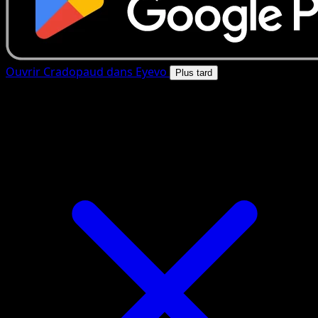
Ouvrir Cradopaud dans Eyevo
Plus tard
4.8★
|
50k+ telechargements
|
Gratuit
Cradopaud