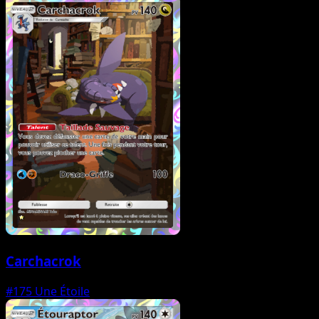
Carchacrok
#175
Une Étoile