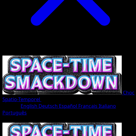
Choc
Spatio-Temporel
•
#173/207
•
Une Étoile
Langue
English
Deutsch
Español
Français
Italiano
Português
Pokémon
Base