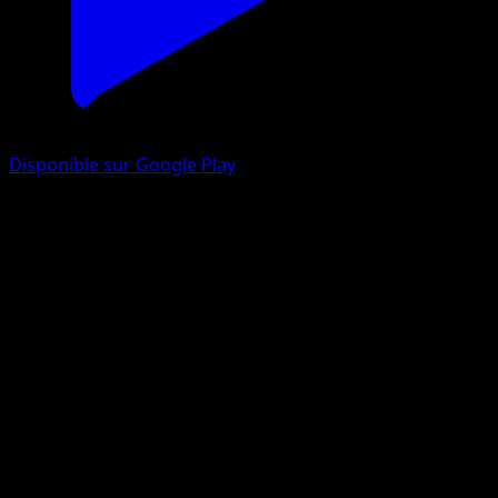
Disponible sur Google Play
Cradopaud
Choc Spatio-Temporel
Jeu de Cartes à Collectionner Pokémon Pocket
#173
Une Étoile
GOSSAN
Pokémon