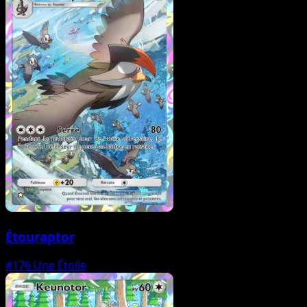
Étouraptor
#176
Une Étoile