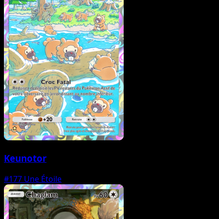
Keunotor
#177
Une Étoile