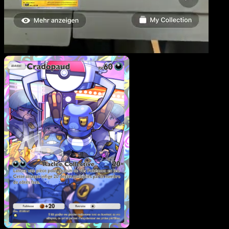
Cradopaud
·
Choc Spatio