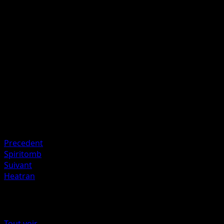
20×
Lancez une pièce pour chacun de vos Pokémon en jeu.
Cette attaque inflige 20 dégâts multipliés par le nombre d
côtés face.
Artiste
GOSSAN
HP
60
Retraite
Faiblesse
Combat +20
Precedent
Spiritomb
Suivant
Heatran
Plus de Choc Spatio-Temporel
Tout voir