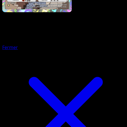
Pokémon
Base
Cradopaud
Fermer