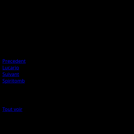
60
Artiste
Teeziro
HP
80
Retraite
Faiblesse
Plante +20
Precedent
Lucario
Suivant
Spiritomb
Plus de Choc Spatio-Temporel
Tout voir