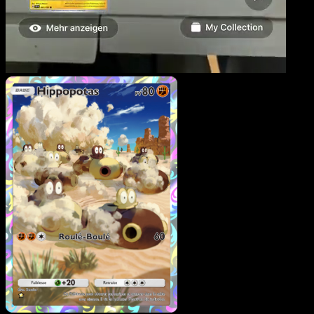
Hippopotas
·
Choc Spatio