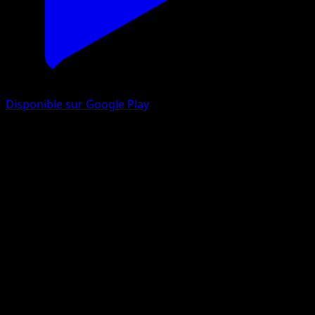
Disponible sur Google Play
Hippopotas
Choc Spatio-Temporel
Jeu de Cartes à Collectionner Pokémon Pocket
#171
Une Étoile
Teeziro
Pokémon