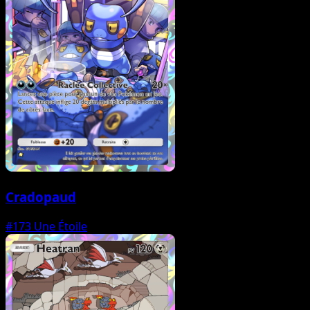
Cradopaud
#173
Une Étoile