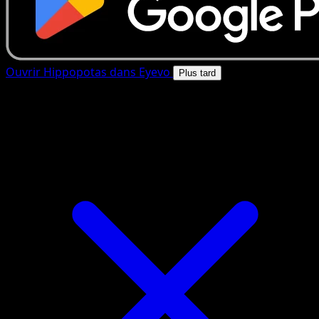
Ouvrir Hippopotas dans Eyevo
Plus tard
4.8★
|
50k+ telechargements
|
Gratuit
Hippopotas