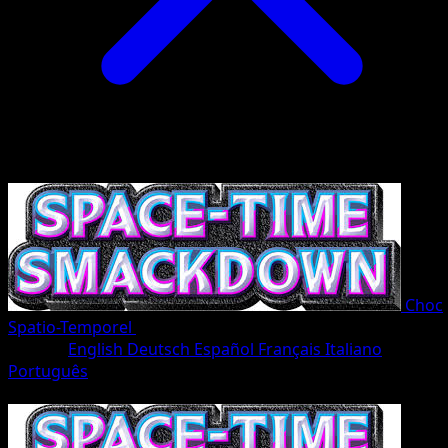
Choc
Spatio-Temporel
•
#171/207
•
Une Étoile
Langue
English
Deutsch
Español
Français
Italiano
Português
Pokémon
Base