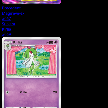
Precedent
Magirêve-ex
#067
Suivant
Kirlia
#069