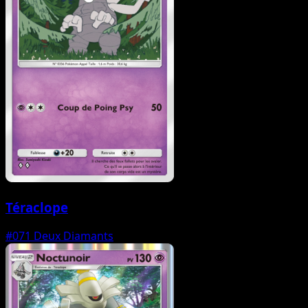
Téraclope
#071
Deux Diamants