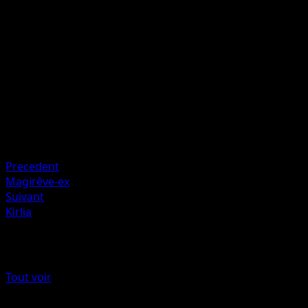
Échangez ce Pokémon contre l'un de vos Pokémon de
Banc.
Artiste
Miki Tanaka
HP
60
Retraite
Faiblesse
Obscurité +20
Precedent
Magirêve-ex
Suivant
Kirlia
Plus de Choc Spatio-Temporel
Tout voir