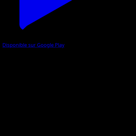
Disponible sur Google Play
Tarsal
Choc Spatio-Temporel
Jeu de Cartes à Collectionner Pokémon Pocket
#068
Un Diamant
Miki Tanaka
Pokémon