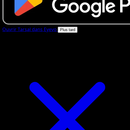
Ouvrir Tarsal dans Eyevo
Plus tard
4.8★
|
50k+ telechargements
|
Gratuit
Tarsal