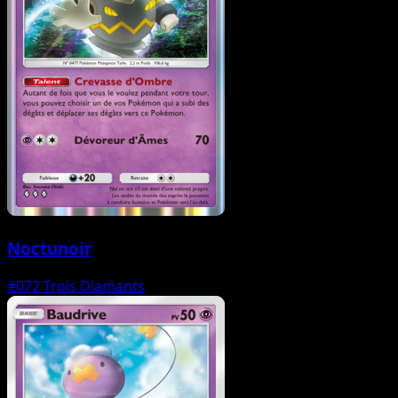
Noctunoir
#072
Trois Diamants