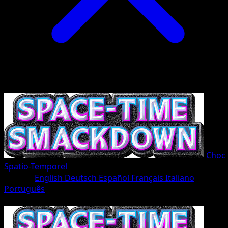
Choc
Spatio-Temporel
•
#068/207
•
Un Diamant
Langue
English
Deutsch
Español
Français
Italiano
Português
Pokémon
Base